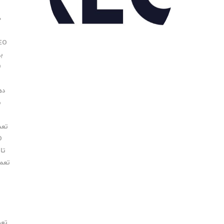
O
EO
بر
O
د
دهی
ب
تعمیر 
O
تاب
تعمی
تعویض