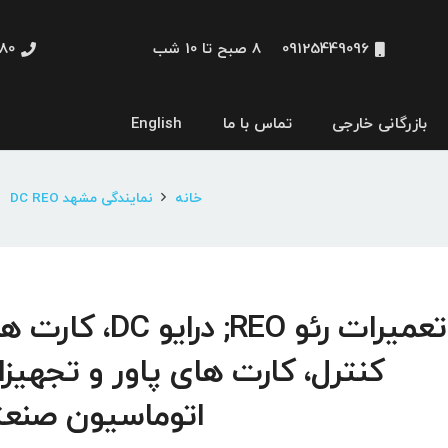
09125449096
8 صبح تا 10 شب
48660
بازرگانی خارجی
تماس با ما
English
نمایشگر و HMI
خانه
نمایندگی مشهد DC REO
تعمیرات رئو REO; درایو DC، 
کنترل، کارت های پاور و تجهیز
اتوماسیون صنع