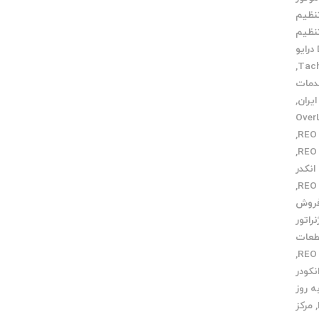
نظیم
نظیم
خدمات DC درایو
,
مات
,
خطاOver
,
,
نکدر
,
روش
راتور
عات
,
نکودر
 روز
,
مرکز