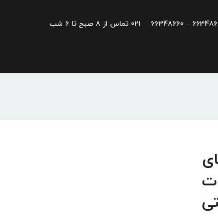
66348680 – 663
021 تماس از 8 صبح تا 6 شب
کارت های
ات
تی