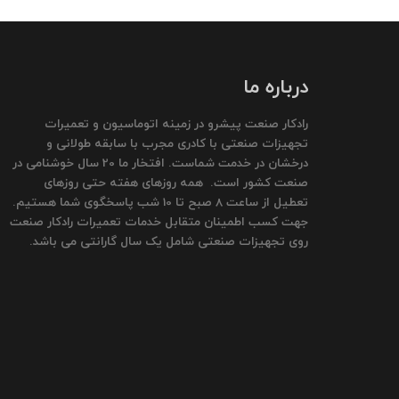
درباره ما
رادکار صنعت پیشرو در زمینه اتوماسیون و تعمیرات
تجهیزات صنعتی با کادری مجرب با سابقه طولانی و
درخشان در خدمت شماست. افتخار ما 20 سال خوشنامی در
صنعت کشور است. همه روزهای هفته حتی روزهای
تعطیل از ساعت 8 صبح تا 10 شب پاسخگوی شما هستیم.
جهت کسب اطمینان متقابل خدمات تعمیرات رادکار صنعت
روی تجهیزات صنعتی شامل یک سال گارانتی می باشد.