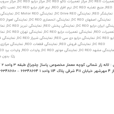
میرات DC REO
,
مرکز تعمیرات تاکو DC REO
,
مرکز درایو DC REO
,
REO
,
منبع تغذیه DC REO
,
نرم افزار REO
,
نرم افزار درایو DC REO
,
نصب تاکو REO
نمایشگر REO
,
نمایندگی DC Drive REO
,
نمایندگی DC Motor REO
,
نمایندگی REO
نمایندگی اصفهان DC REO
,
نمایندگی انحصاری DC REO
,
نمایندگی اهواز DC REO
دگی ایران درایو DC REO
,
نمایندگی پخش REO
,
نمایندگی تبریز DC REO
,
نما
عمیرات REO
,
نمایندگی تعمیرات درایو DC REO
,
نمایندگی تهران DC REO
,
نما
 DC REO
,
نمایندگی درایو دی سی REO
,
نمایندگی شیراز DC REO
,
نمایندگی 
DC REO
,
نمایندگی فروش REO
,
نمایندگی قطعات REO
,
نمایندگی مرکزی REO
ایندگی مشهد DC REO
,
نمایندگی موتور DC REO
,
واردات REO
,
واردات برد DC REO
بدون د
تهران : لاله
قی پلاک 114 واحد 1 66348664 – 66348680 –…