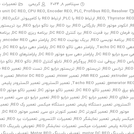
سپتامبر 8, 2024
کریمی
تعمیرات ب
e unit DC REO
,
CPU REO
,
Encoder REO
,
PLC
,
Profibus REO
,
Resolver
Thyristor RE
,
REO
,
ارتباط REO با PLC
,
ارتباط REO با کامپیوتر
,
انکدرREO
,
ا
R
,
انکودر موتور REO
,
بازرگانی REO
,
برد REO
,
برد تاکو درایو REO
,
برد تریستور REO
د فرمان REO
,
برد قدرت REO
,
برد کنترل DC REO
,
برنامه ریزی DC REO
,
برنامه
RE
,
برنامه نویسی REO
,
بریک یونیت DC REO
,
پارامتر دهی encoder REO
,
پ
هی Tacho DC REO
,
پارامتر دهی تاکو DC REO
,
پارامتر دهی درایو DC REO
,
پ
 سرو درایو DC REO
,
پارامتر دهی سرو موتور DC REO
,
پارامترهای DC REO
,
پ
اس REO
,
پروفی نت REO
,
پروگرام REO
,
تابلو کنترل REO
,
تاکو REO
,
REO
,
ترانس REO
,
تریستور REO
,
تریستور درایو DC
,
تست REO
,
تعمیر Drive REO
extruder
,
تعمیر HMI REO
,
تعمیر mixer
,
تعمیر Motor DC REO
,
تعم
generator RE
,
تعمیر Tacho REO
,
تعمیر اکسترودر
,
تعمیر اکسترودر پلیمر
,
ت
لو برق REO
,
تعمیر تاکو DC REO
,
تعمیر تاکو موتور DC
,
تعمیر تاکو موتور DC REO
ر خطای REO
,
تعمیر درایو DC
,
تعمیر درایو REO
,
تعمیر درایو دی سی
,
تعمیر دس
اکسترودر
,
تعمیر دستگاه پلیمر
,
تعمیر دستگاه میکسر
,
تعمیر رک REO
,
تعمیر
موتور REO
,
تعمیر کنورتر DC
,
تعمیر کنورتر دی سی
,
تعمیر موتور DC REO
,
ت
میکسر پلیمر
,
تعمیر نمایشگر REO
,
تعمیرات اکتسرودر
,
تعمیرات برد REO
,
تعم
کارخانه پلیمر
,
تعمیرات میکسر
,
تعمیرات نمایشگر REO
,
تعویض بلبرینگ DC REO
 بلبرینگ motor DC REO
,
تعویض بلبرینگ Motor REO
,
تعویض بلبرینگ م