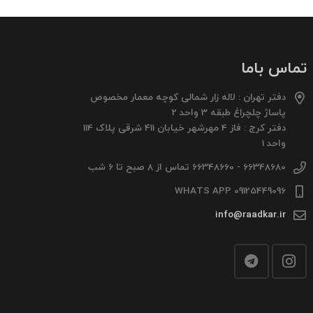
تماس باما
دفتر تهران : لاله زار شمالی کوچه معمار مخصوص
پاساژ چلچراغ طبقه 3 واحد 2
دفتر کرج : فاز 4 مهرشهر خیابان 411 شرقی پلاک 114
واحد 1
66348680 - 66348660 تماس از 8 صبح تا 6 شب
09125449096 WHATS APP
info@raadkar.ir