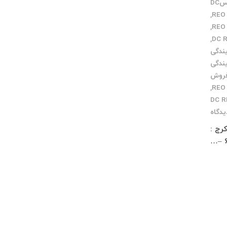
مرکز سرویسDC
,
,
,
یندگی
یندگی
فروش
,
یدگاه
 زار شمالی کوچه معمار مخصوص پاساژ چلچراغ طبقه 3 واحد 2 کرج :