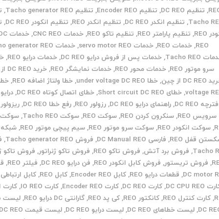
RE
,
تنظیم DC REO
,
تنظیم Encoder REO
,
تنظیم Tacho generator REO
,
ت
Tacho R
,
تنظیم انکدر DC REO
,
تنظیم انکدر REO
,
تنظیم انکودر DC REO
,
ت
در REO
,
تنظیم پارامتر REO
,
تنظیم تاکو REO
,
خدمات CNC REO
,
REO
,
خدمات REO
,
خدمات servo motor REO
,
خدمات Tacho generator REO
ات Tacho REO
,
خدمات پس از فروش درایو DC REO
,
خدمات درایو REO
,
خد
سرو موتور REO
,
خدمات محور REO
,
خدمات نمایشگر REO
,
خرید DC REO از ایران
DC REO از چین
,
خطا under voltage DC REO
,
خطا ولتاژ اضافه REO
,
voltage R
,
خطای Short circuit DC REO
,
خطای اتصال کوتاه DC REO
,
درایو REO
ترچه DC REO
,
راهنمای درایو DC REO
,
رزولور REO
,
رفع خطا DC REO
,
ریزولور REO
سرویس REO
,
سنکرون کردن REO
,
سوکت REO
,
سوکت Tacho REO
,
سوکت ا
R
,
سوکت انکودر REO
,
سوکت سرو موتور REO
,
سیم پیچی موتور REO
,
شبکه REO
ستن قفل REO
,
فارسی DC Manual REO
,
فروش Tacho generator REO
,
ف
Tacho 
,
فروش برد آتش
,
فروش تاکو REO
,
فروش تاکو ژنراتور
,
فروش تاکو ژن
R
,
فروش تریستور
,
فروش کابل انکودر REO
,
فن درایو DC REO
,
فیلتر REO
,
قط
DC motor 
,
قطعات درایو REO
,
کابل Encoder REO
,
کابل REO
,
کابل ارتباطی REO
رت DC CPU REO
,
کارت DC REO
,
کارت Encoder REO
,
کارت IO REO
,
کارت ا
R
,
کارت کنترل REO
,
کانکتور REO
,
کی پد REO
,
گارانتی DC درایو REO
,
لیست به
DC RE
,
لیست خطاهای DC REO
,
لیست درایو DC REO
,
لیست قیمت DC REO