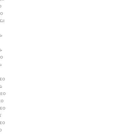
O
EO
انکو
خدم
خرید 
EO
دف
EO
شک
REO
EO
REO
کا
EO
O