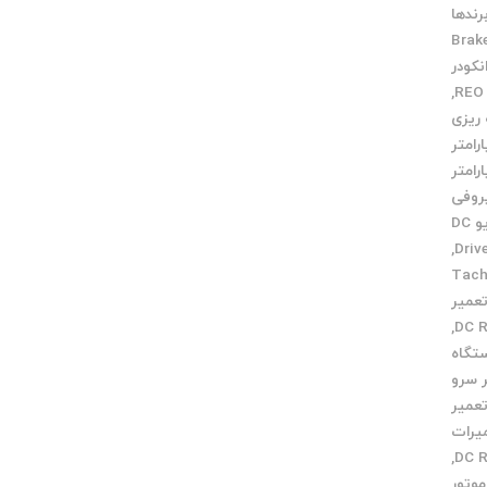
رندها
Brak
نکودر
,
 ریزی
ارامتر
ارامتر
روفی
تاکو درایو DC
,
یر Tacho
عمیر
,
تگاه
 سرو
عمیر
یرات
,
وتور