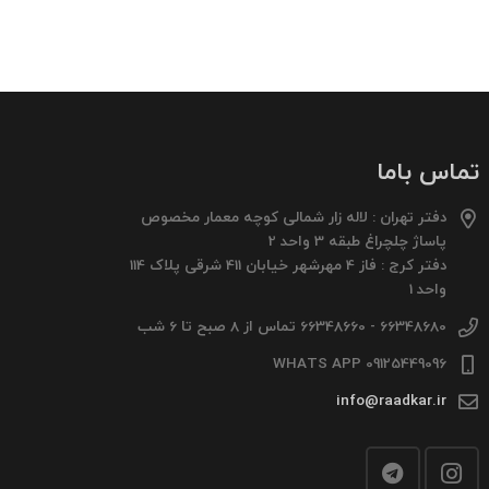
تماس باما
دفتر تهران : لاله زار شمالی کوچه معمار مخصوص
پاساژ چلچراغ طبقه 3 واحد 2
دفتر کرج : فاز 4 مهرشهر خیابان 411 شرقی پلاک 114
واحد 1
66348680 - 66348660 تماس از 8 صبح تا 6 شب
09125449096 WHATS APP
info@raadkar.ir