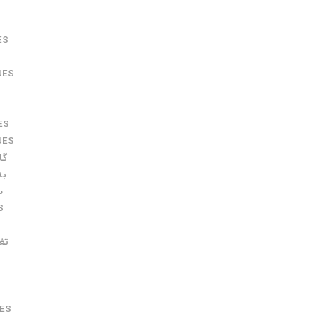
ES
UES
ES
UES
گارانت
به روز
سرو
S
تغذیه ES
S
ES