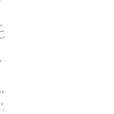
S
فر
سرو 
خدمات م
خرید NTROL TECHNIQUES
S
S
ES
ES
ES