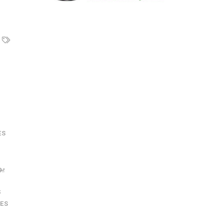
ES
یونیت 
S
ES