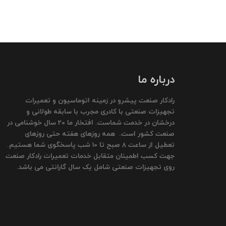
درباره ما
رادکار صنعت پیشرو در زمینه اتوماسیون و تعمیرات
تجهیزات صنعتی با کادری مجرب با سابقه طولانی و
درخشان در خدمت شماست. افتخار ما 20 سال خوشنامی در
صنعت کشور است. همه روزهای هفته حتی روزهای
تعطیل از ساعت 8 صبح تا 10 شب پاسخگوی شما هستیم.
جهت کسب اطمینان متقابل خدمات تعمیرات رادکار صنعت
روی تجهیزات صنعتی شامل یک سال گارانتی می باشد.