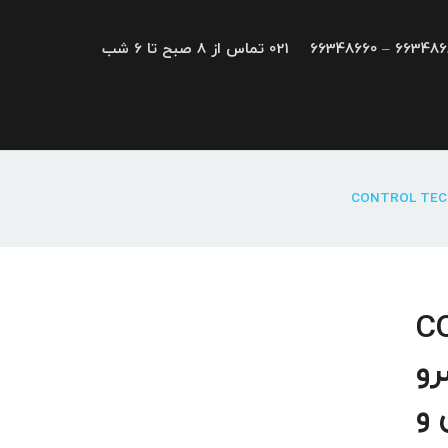
66348680 – 663
021 تماس از 8 صبح تا 6 شب
CONTRO
سرو
 و