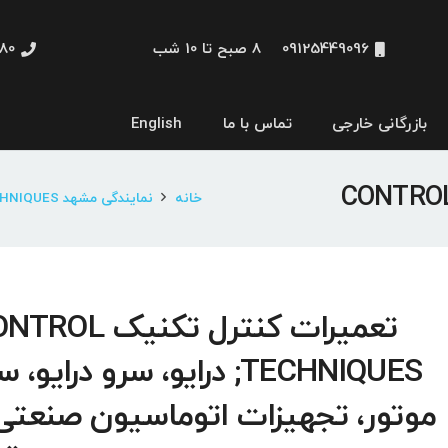
09125449096
8 صبح تا 10 شب
48660
بازرگانی خارجی
تماس با ما
English
نمایشگر و HMI
خانه
نمایندگی مشهد CONTROL TECHNIQUES
تعمیرات کنترل تکنیک L
TECHNIQUES; درایو، سرو درایو، 
موتور، تجهیزات اتوماسیون صنعتی