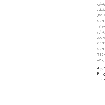
یندگی
یندگی
,
ران CONTROL
موتور
یندگی
,
هد CONTROL
د CONTROL
TEC
یدگاه
 شمالی کوچه
معمار مخصوص پاساژ چلچراغ طبقه 3 واحد 2 کرج : فاز 4 مهرشهر خیابان 411