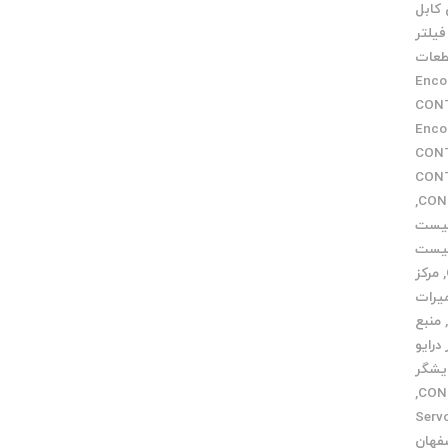
کابل
فیلتر
عات
Encoder
CONTRO
Encod
ر CONTROL
عتی CONTROL
,
یست
یست
,
مرکز
میرات
منبع
 درایو
یشگر
,
Servo 
فهان