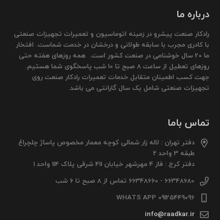
درباره ما
رادکار صنعت پیشرو در زمینه اتوماسیون و تعمیرات تجهیزات صنعتی
با کادری مجرب با سابقه طولانی و درخشان در خدمت شماست. افتخار
ما 20 سال خوشنامی در صنعت کشور است. همه روزهای هفته حتی
روزهای تعطیل از ساعت 8 صبح تا 10 شب پاسخگوی شما هستیم.
جهت کسب اطمینان متقابل خدمات تعمیرات رادکار صنعت روی
تجهیزات صنعتی شامل یک سال گارانتی می باشد.
تماس باما
دفتر تهران : لاله زار شمالی کوچه معمار مخصوص پاساژ چلچراغ
طبقه 3 واحد 2
دفتر کرج : فاز 4 مهرشهر خیابان 411 شرقی پلاک 114 واحد 1
66348680 - 66348660 تماس از 8 صبح تا 6 شب
09125449096 WHATS APP
info@raadkar.ir