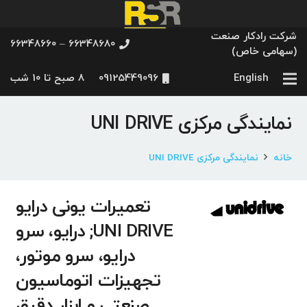
شرکت رادکار صنعت
66348680 – 66348660
(سهامی خاص)
English
09125449096
8 صبح تا 10 شب
نمایندگی مرکزی UNI DRIVE
خانه
نمایندگی مرکزی UNI DRIVE
تعمیرات یونی درایو
UNI DRIVE; درایو، سرو
درایو، سرو موتور،
تجهیزات اتوماسیون
صنعتی و ابزار دقیق