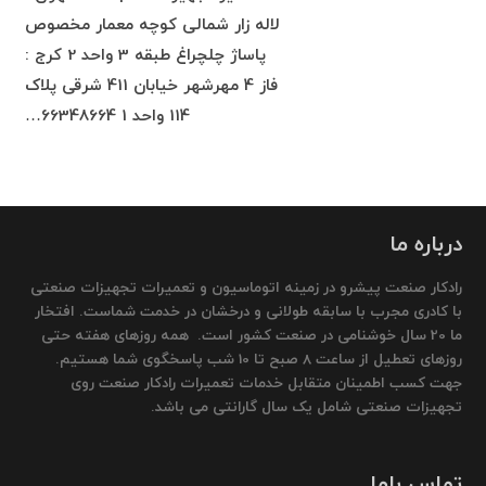
لاله زار شمالی کوچه معمار مخصوص
پاساژ چلچراغ طبقه 3 واحد 2 کرج :
فاز 4 مهرشهر خیابان 411 شرقی پلاک
114 واحد 1 66348664…
درباره ما
رادکار صنعت پیشرو در زمینه اتوماسیون و تعمیرات تجهیزات صنعتی
با کادری مجرب با سابقه طولانی و درخشان در خدمت شماست. افتخار
ما 20 سال خوشنامی در صنعت کشور است. همه روزهای هفته حتی
روزهای تعطیل از ساعت 8 صبح تا 10 شب پاسخگوی شما هستیم.
جهت کسب اطمینان متقابل خدمات تعمیرات رادکار صنعت روی
تجهیزات صنعتی شامل یک سال گارانتی می باشد.
تماس باما