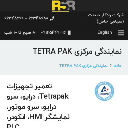
شرکت رادکار صنعت
66348680 – 66348660
(سهامی خاص)
English
09125449096
8 صبح تا 10 شب
نمایندگی مرکزی TETRA PAK
خانه
نمایندگی مرکزی TETRA PAK
تعمیر تجهیزات
Tetrapak، درایو، سرو
درایو، سرو موتور،
نمایشگر HMI، انکودر،
PLC