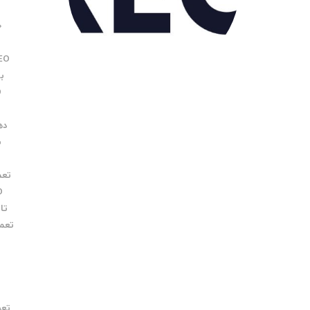
O
EO
بر
O
د
دهی
ب
تعمیر 
O
تاب
تعمی
تعویض