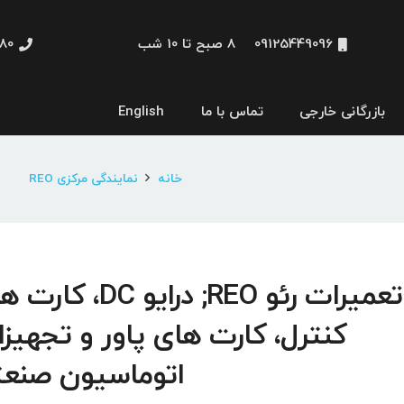
09125449096
8 صبح تا 10 شب
48660
بازرگانی خارجی
تماس با ما
English
نمایشگر و HMI
خانه
نمایندگی مرکزی REO
تعمیرات رئو REO; درایو DC، 
کنترل، کارت های پاور و تجهیز
اتوماسیون صنع