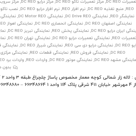
میرات DC REO
,
مرکز تعمیرات تاکو DC REO
,
مرکز درایو DC REO
,
REO
,
منبع تغذیه DC REO
,
نرم افزار REO
,
نرم افزار درایو DC REO
,
نصب تاکو REO
نمایشگر REO
,
نمایندگی DC Drive REO
,
نمایندگی DC Motor REO
,
نمایندگی REO
نمایندگی اصفهان DC REO
,
نمایندگی انحصاری DC REO
,
نمایندگی اهواز DC REO
دگی ایران درایو DC REO
,
نمایندگی پخش REO
,
نمایندگی تبریز DC REO
,
نما
عمیرات REO
,
نمایندگی تعمیرات درایو DC REO
,
نمایندگی تهران DC REO
,
نما
 DC REO
,
نمایندگی درایو دی سی REO
,
نمایندگی شیراز DC REO
,
نمایندگی 
DC REO
,
نمایندگی فروش REO
,
نمایندگی قطعات REO
,
نمایندگی مرکزی REO
ایندگی مشهد DC REO
,
نمایندگی موتور DC REO
,
واردات REO
,
واردات برد DC REO
بدون د
تهران : لاله
قی پلاک 114 واحد 1 66348664 – 66348680 –…