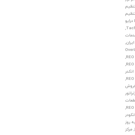
نظیم
نظیم
خدمات DC درایو
,
مات
,
خطاOver
,
,
نکدر
,
روش
راتور
عات
,
نکودر
 روز
,
مرکز