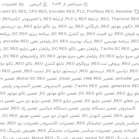
سپتامبر 8, 2024
کریمی
تعمیرات ب
e unit DC REO
,
CPU REO
,
Encoder REO
,
PLC
,
Profibus REO
,
Resolver
Thyristor RE
,
REO
,
ارتباط REO با PLC
,
ارتباط REO با کامپیوتر
,
انکدرREO
,
ا
R
,
انکودر موتور REO
,
بازرگانی REO
,
برد REO
,
برد تاکو درایو REO
,
برد تریستور REO
د فرمان REO
,
برد قدرت REO
,
برد کنترل DC REO
,
برنامه ریزی DC REO
,
برنامه
RE
,
برنامه نویسی REO
,
بریک یونیت DC REO
,
پارامتر دهی encoder REO
,
پ
هی Tacho DC REO
,
پارامتر دهی تاکو DC REO
,
پارامتر دهی درایو DC REO
,
پ
 سرو درایو DC REO
,
پارامتر دهی سرو موتور DC REO
,
پارامترهای DC REO
,
پ
اس REO
,
پروفی نت REO
,
پروگرام REO
,
تابلو کنترل REO
,
تاکو REO
,
REO
,
ترانس REO
,
تریستور REO
,
تریستور درایو DC
,
تست REO
,
تعمیر Drive REO
extruder
,
تعمیر HMI REO
,
تعمیر mixer
,
تعمیر Motor DC REO
,
تعم
generator RE
,
تعمیر Tacho REO
,
تعمیر اکسترودر
,
تعمیر اکسترودر پلیمر
,
ت
لو برق REO
,
تعمیر تاکو DC REO
,
تعمیر تاکو موتور DC
,
تعمیر تاکو موتور DC REO
ر خطای REO
,
تعمیر درایو DC
,
تعمیر درایو REO
,
تعمیر درایو دی سی
,
تعمیر دس
اکسترودر
,
تعمیر دستگاه پلیمر
,
تعمیر دستگاه میکسر
,
تعمیر رک REO
,
تعمیر
موتور REO
,
تعمیر کنورتر DC
,
تعمیر کنورتر دی سی
,
تعمیر موتور DC REO
,
ت
میکسر پلیمر
,
تعمیر نمایشگر REO
,
تعمیرات اکتسرودر
,
تعمیرات برد REO
,
تعم
کارخانه پلیمر
,
تعمیرات میکسر
,
تعمیرات نمایشگر REO
,
تعویض بلبرینگ DC REO
 بلبرینگ motor DC REO
,
تعویض بلبرینگ Motor REO
,
تعویض بلبرینگ م