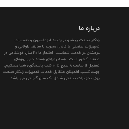
درباره ما
رادکار صنعت پیشرو در زمینه اتوماسیون و تعمیرات
تجهیزات صنعتی با کادری مجرب با سابقه طولانی و
درخشان در خدمت شماست. افتخار ما 20 سال خوشنامی در
صنعت کشور است. همه روزهای هفته حتی روزهای
تعطیل از ساعت 8 صبح تا 10 شب پاسخگوی شما هستیم.
جهت کسب اطمینان متقابل خدمات تعمیرات رادکار صنعت
روی تجهیزات صنعتی شامل یک سال گارانتی می باشد.