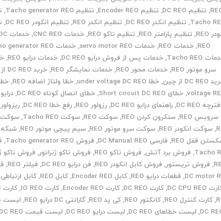
RE
,
تنظیم DC REO
,
تنظیم Encoder REO
,
تنظیم Tacho generator REO
,
ت
Tacho R
,
تنظیم انکدر DC REO
,
تنظیم انکدر REO
,
تنظیم انکودر DC REO
,
ت
در REO
,
تنظیم پارامتر REO
,
تنظیم تاکو REO
,
خدمات CNC REO
,
REO
,
خدمات REO
,
خدمات servo motor REO
,
خدمات Tacho generator REO
ات Tacho REO
,
خدمات پس از فروش درایو DC REO
,
خدمات درایو REO
,
خد
سرو موتور REO
,
خدمات محور REO
,
خدمات نمایشگر REO
,
خرید DC REO از ایران
DC REO از چین
,
خطا under voltage DC REO
,
خطا ولتاژ اضافه REO
,
voltage R
,
خطای Short circuit DC REO
,
خطای اتصال کوتاه DC REO
,
درایو REO
ترچه DC REO
,
راهنمای درایو DC REO
,
رزولور REO
,
رفع خطا DC REO
,
ریزولور REO
سرویس REO
,
سنکرون کردن REO
,
سوکت REO
,
سوکت Tacho REO
,
سوکت ا
R
,
سوکت انکودر REO
,
سوکت سرو موتور REO
,
سیم پیچی موتور REO
,
شبکه REO
ستن قفل REO
,
فارسی DC Manual REO
,
فروش Tacho generator REO
,
ف
Tacho 
,
فروش برد آتش
,
فروش تاکو REO
,
فروش تاکو ژنراتور
,
فروش تاکو ژن
R
,
فروش تریستور
,
فروش کابل انکودر REO
,
فن درایو DC REO
,
فیلتر REO
,
قط
DC motor 
,
قطعات درایو REO
,
کابل Encoder REO
,
کابل REO
,
کابل ارتباطی REO
رت DC CPU REO
,
کارت DC REO
,
کارت Encoder REO
,
کارت IO REO
,
کارت ا
R
,
کارت کنترل REO
,
کانکتور REO
,
کی پد REO
,
گارانتی DC درایو REO
,
لیست به
DC RE
,
لیست خطاهای DC REO
,
لیست درایو DC REO
,
لیست قیمت DC REO