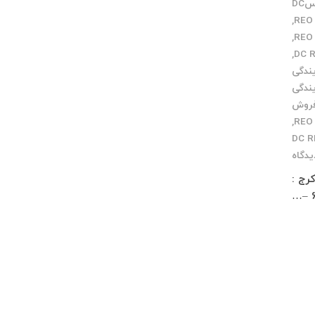
مرکز سرویسDC
,
,
,
یندگی
یندگی
فروش
,
یدگاه
 زار شمالی کوچه معمار مخصوص پاساژ چلچراغ طبقه 3 واحد 2 کرج :