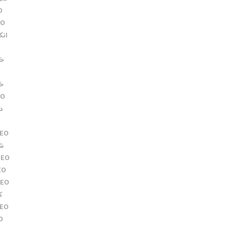
O
EO
انکو
خدم
خرید 
EO
دف
EO
شک
REO
EO
REO
کا
EO
O