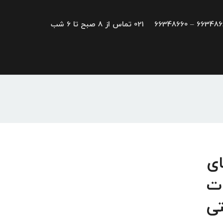
66348680 – 663
021 تماس از 8 صبح تا 6 شب
کارت های
ات
تی