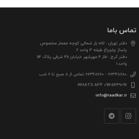
تماس باما
دفتر تهران : لاله زار شمالی کوچه معمار مخصوص
پاساژ چلچراغ طبقه 3 واحد 2
دفتر کرج : فاز 4 مهرشهر خیابان 411 شرقی پلاک 114
واحد 1
66348680 - 66348660 تماس از 8 صبح تا 6 شب
09125449096 WHATS APP
info@raadkar.ir