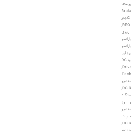
رندها
Brak
نکودر
,
 ریزی
ارامتر
ارامتر
روفی
تاکو درایو DC
,
یر Tacho
عمیر
,
تگاه
 سرو
عمیر
یرات
,
وتور