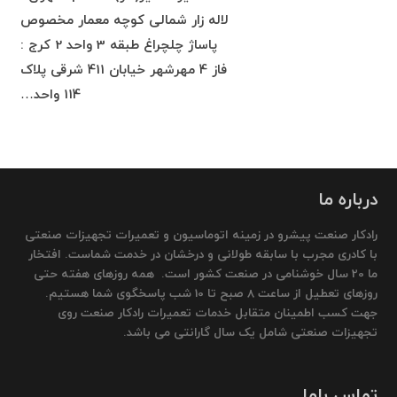
لاله زار شمالی کوچه معمار مخصوص
پاساژ چلچراغ طبقه 3 واحد 2 کرج :
فاز 4 مهرشهر خیابان 411 شرقی پلاک
114 واحد…
درباره ما
رادکار صنعت پیشرو در زمینه اتوماسیون و تعمیرات تجهیزات صنعتی
با کادری مجرب با سابقه طولانی و درخشان در خدمت شماست. افتخار
ما 20 سال خوشنامی در صنعت کشور است. همه روزهای هفته حتی
روزهای تعطیل از ساعت 8 صبح تا 10 شب پاسخگوی شما هستیم.
جهت کسب اطمینان متقابل خدمات تعمیرات رادکار صنعت روی
تجهیزات صنعتی شامل یک سال گارانتی می باشد.
تماس باما