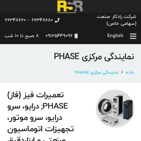
شرکت رادکار صنعت
66348680 – 66348660
(سهامی خاص)
English
09125449096
8 صبح تا 10 شب
نمایندگی مرکزی PHASE
خانه
نمایندگی مرکزی PHASE
تعمیرات فیز (فاز)
PHASE; درایو، سرو
درایو، سرو موتور،
تجهیزات اتوماسیون
صنعتی و ابزاردقیق