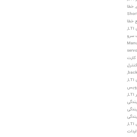
,
خطا
Short c
 خطا
L
,
سرو
ی Manual
طعات servo
کارت
نترل
,
L
,
رویس
L
,
یندگی
یندگی
یندگی
L
,
اردات