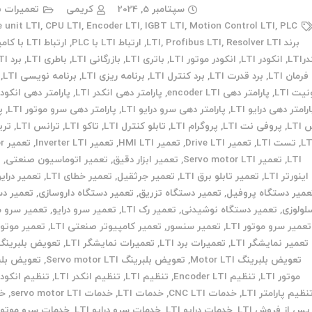
سپتامبر 5, 2024
کریمی
تعمیرات ب
 unit LTI
,
CPU LTI
,
Encoder LTI
,
IGBT LTI
,
Motion Control LTI
,
PLC
برند LTI
Resolver LTI
,
Profibus LTI
,
,
ارتباط LTI با PLC
,
ارتباط LTI با کامپیوتر
LTI
,
انکودر LTI
,
انکودر موتور LTI
,
باتری LTI
,
بازرگانی LTI
,
باطری LTI
,
برد LTI
فرمان LTI
,
برد قدرت LTI
,
برد کنترل LTI
,
برنامه ریزی LTI
,
برنامه نویسی LTI
,
یت LTI
,
پارامتر دهی encoder LTI
,
پارامتر دهی انکدر LTI
,
پارامتر دهی انکودر TI
رامتر دهی درایو LTI
,
پارامتر دهی سرو درایو LTI
,
پارامتر دهی سرو موتور LTI
,
پ
LTI
,
پروفی نت LTI
,
پروگرام LTI
,
تابلو کنترل LTI
,
تاکو LTI
,
ترانس LTI
,
تری
LT
,
تست LTI
,
تعمیر Drive LTI
,
تعمیر HMI LTI
,
تعمیر Inverter LTI
,
تع
LTI
,
تعمیر Servo motor LTI
,
تعمیر ابزار دقیق
,
تعمیر اتوماسیون صنعتی
,
ت
اینورتر LTI
,
تعمیر تابلو برق LTI
,
تعمیر جرثقیل
,
تعمیر خطای LTI
,
تعمیر درایو TI
عمیر دستگاه پروفیل
,
تعمیر دستگاه تزریق
,
تعمیر دستگاه داروسازی
,
تعمیر دس
لولوزی
,
تعمیر دستگاه نوشیدنی
,
تعمیر رک LTI
,
تعمیر سرو درایو
,
تعمیر سرو م
تعمیر سرو موتور LTI
,
تعمیر سنسور
,
تعمیر کامپیوتر صنعتی LTI
,
تعمیر موتور TI
تعمیر نمایشگر LTI
,
تعمیرات برد LTI
,
تعمیرات نمایشگر LTI
,
تعویض بلبرینگ TI
تعویض بلبرینگ Motor LTI
,
تعویض بلبرینگ Servo motor LTI
,
تعویض بلب
موتور LTI
,
تنظیم Encoder LTI
,
تنظیم LTI
,
تنظیم انکدر LTI
,
تنظیم انکودر TI
نظیم پارامتر LTI
,
خدمات CNC LTI
,
خدمات LTI
,
خدمات servo motor LTI
,
خد
پس از فروش LTI
,
خدمات درایو LTI
,
خدمات سرو درایو LTI
,
خدمات سرو موتور TI