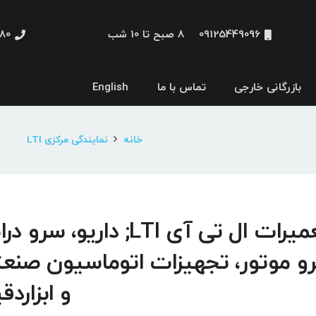
09125449096
8 صبح تا 10 شب
48660
بازرگانی خارجی
تماس با ما
English
نمایشگر و HMI
خانه
نمایندگی مرکزی LTI
تعمیرات ال تی آی LTI; داریو، سرو د
و موتور، تجهیزات اتوماسیون صنع
و ابزاردق