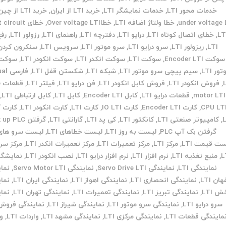
خدمات محور LTI
,
خدمات نمایشگر LTI
,
خرید LTI از ایران
,
خرید LTI از چین
under voltage 
,
خطا ولتاژ اضافه LTI
,
خطاOver voltage LTI
,
خطای ircuit
LT
,
خطای اتصال کوتاه LTI
,
درایو LTI
,
دفترچه LTI
,
راهنمای LTI
,
رزولور LTI
,
رفع
LTI
,
ریزولور LTI
,
سرو درایو LTI
,
سرو موتور LTI
,
سرویس LTI
,
سنکرون کردن TI
سوکت Encoder LTI
,
سوکت LTI
,
سوکت انکدر LTI
,
سوکت انکودر LTI
,
سوکت 
ور LTI
,
سیم پیچی سرو موتور LTI
,
شبکه LTI
,
شکستن قفل LTI
,
فارس
,
فروش انکودر LTI
,
فروش کابل انکودر LTI
,
فن درایو LTI
,
فیلتر LTI
,
ق
motor LTI
,
قطعات درایو LTI
,
کابل Encoder LTI
,
کابل LTI
,
کابل ارتباطی LTI
,
CPU LT
,
کارت Encoder LTI
,
کارت IO LTI
,
کارت LTI
,
کارت انکودر LTI
,
کارت ک
,
کامپیوتر صنعتی LTI
,
کانکتور LTI
,
کی پد LTI
,
گارانتی LTI
,
گرفتن back up PLC
گرفتن بک آپ PLC
,
لیست به روز LTI
,
لیست خطاهای LTI
,
لیست سرو های TI
ت قیمت LTI
,
مرکز LTI
,
مرکز تعمیرات LTI
,
مرکز تعمیرات انکدر LTI
,
مرکز س
L
,
منبع تغذیه LTI
,
نرم افزار LTI
,
نرم افزار درایو LTI
,
نصب انکودر LTI
,
نمایشگر TI
نمایندگی LTI
,
نمایندگی Servo Drive LTI
,
نمایندگی Servo Motor LTI
,
نما
ان LTI
,
نمایندگی انحصاری LTI
,
نمایندگی اهواز LTI
,
نمایندگی ایران LTI
,
نما
 LTI
,
نمایندگی تبریز LTI
,
نمایندگی تعمیرات LTI
,
نمایندگی تهران LTI
,
نما
سرو درایو LTI
,
نمایندگی سرو موتور LTI
,
نمایندگی شیراز LTI
,
نمایندگی فروش TI
مایندگی قطعات LTI
,
نمایندگی مرکزی LTI
,
نمایندگی مشهد LTI
,
واردات LTI
,
و