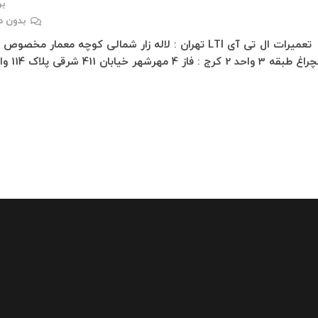
برد
بدون د
تعمیرات ال تی آی LTI تهران : لاله زار شمالی کوچه معمار مخصوص
3 واحد 2 کرج : فاز 4 مهرشهر خیابان 411 شرقی پلاک 114 واحد…