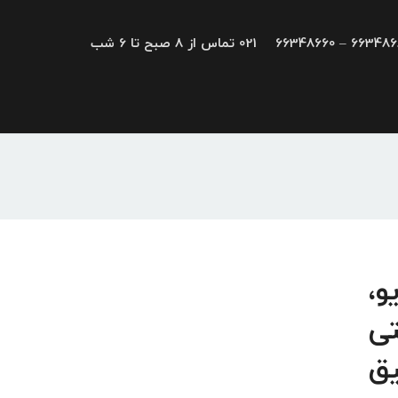
66348680 – 663
021 تماس از 8 صبح تا 6 شب
رایو،
تی
یق