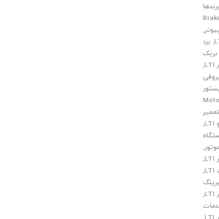
رندها
Brake
,
,
برد
بریک
L
,
روفی
ستور
میر Motor
عمیر
L
,
تگاه
وتور
,
L
,
L
,
رینگ
L
,
مات
L
,