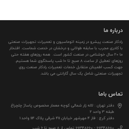
درباره ما
رادکار صنعت پیشرو در زمینه اتوماسیون و تعمیرات تجهیزات صنعتی
با کادری مجرب با سابقه طولانی و درخشان در خدمت شماست. افتخار
ما 20 سال خوشنامی در صنعت کشور است. همه روزهای هفته حتی
روزهای تعطیل از ساعت 8 صبح تا 10 شب پاسخگوی شما هستیم.
جهت کسب اطمینان متقابل خدمات تعمیرات رادکار صنعت روی
تجهیزات صنعتی شامل یک سال گارانتی می باشد.
تماس باما
دفتر تهران : لاله زار شمالی کوچه معمار مخصوص پاساژ چلچراغ
طبقه 3 واحد 2
دفتر کرج : فاز 4 مهرشهر خیابان 411 شرقی پلاک 114 واحد 1
66348680 - 66348660 تماس از 8 صبح تا 6 شب