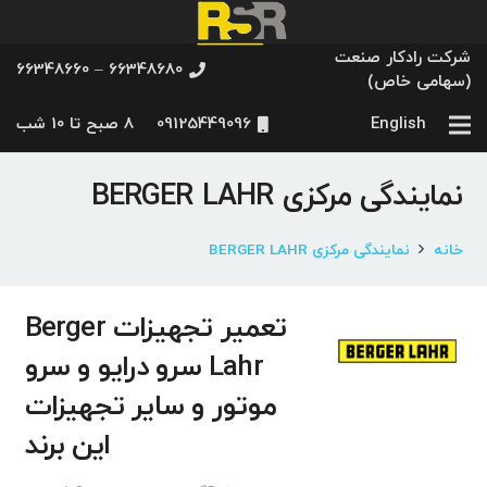
شرکت رادکار صنعت
66348680 – 66348660
(سهامی خاص)
English
09125449096
8 صبح تا 10 شب
نمایندگی مرکزی BERGER LAHR
خانه
نمایندگی مرکزی BERGER LAHR
تعمیر تجهیزات Berger
Lahr سرو درایو و سرو
موتور و سایر تجهیزات
این برند