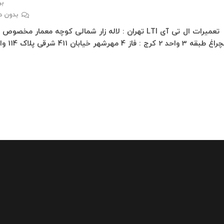
برد
بدون د
تعمیرات ال تی آی LTI تهران : لاله زار شمالی کوچه معمار مخصوص
3 واحد 2 کرج : فاز 4 مهرشهر خیابان 411 شرقی پلاک 114 واحد…