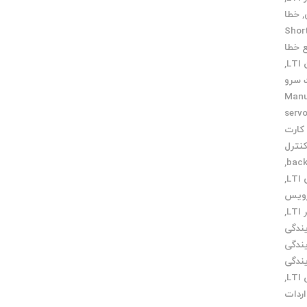
,
خطا
Short c
 خطا
L
,
سرو
ی Manual
طعات servo
کارت
نترل
,
L
,
رویس
L
,
یندگی
یندگی
یندگی
L
,
اردات