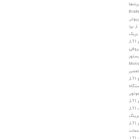
رندها
Brake
,
,
برد
بریک
L
,
روفی
ستور
میر Motor
عمیر
L
,
تگاه
وتور
,
L
,
L
,
رینگ
L
,
مات
L
,