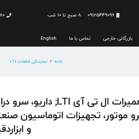
09125449096
8 صبح تا 10 شب
48660
بازرگانی خارجی
تماس با ما
English
نمایشگر و HMI
خانه
نمایندگی قطعات LTI
تعمیرات ال تی آی LTI; داریو، سرو د
و موتور، تجهیزات اتوماسیون صنع
و ابزاردق