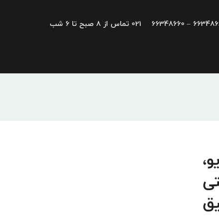
66348680 – 663
021 تماس از 8 صبح تا 6 شب
رایو،
تی
یق