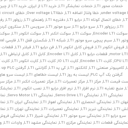
خدمات محور LTI
,
خدمات نمایشگر LTI
,
خرید LTI از ایران
,
خرید LTI از چین
under voltage 
,
خطا ولتاژ اضافه LTI
,
خطاOver voltage LTI
,
خطای ircuit
LT
,
خطای اتصال کوتاه LTI
,
درایو LTI
,
دفترچه LTI
,
راهنمای LTI
,
رزولور LTI
,
رفع
LTI
,
ریزولور LTI
,
سرو درایو LTI
,
سرو موتور LTI
,
سرویس LTI
,
سنکرون کردن TI
سوکت Encoder LTI
,
سوکت LTI
,
سوکت انکدر LTI
,
سوکت انکودر LTI
,
سوکت 
ور LTI
,
سیم پیچی سرو موتور LTI
,
شبکه LTI
,
شکستن قفل LTI
,
فارس
,
فروش انکودر LTI
,
فروش کابل انکودر LTI
,
فن درایو LTI
,
فیلتر LTI
,
ق
motor LTI
,
قطعات درایو LTI
,
کابل Encoder LTI
,
کابل LTI
,
کابل ارتباطی LTI
,
CPU LT
,
کارت Encoder LTI
,
کارت IO LTI
,
کارت LTI
,
کارت انکودر LTI
,
کارت ک
,
کامپیوتر صنعتی LTI
,
کانکتور LTI
,
کی پد LTI
,
گارانتی LTI
,
گرفتن back up PLC
گرفتن بک آپ PLC
,
لیست به روز LTI
,
لیست خطاهای LTI
,
لیست سرو های TI
ت قیمت LTI
,
مرکز LTI
,
مرکز تعمیرات LTI
,
مرکز تعمیرات انکدر LTI
,
مرکز س
L
,
منبع تغذیه LTI
,
نرم افزار LTI
,
نرم افزار درایو LTI
,
نصب انکودر LTI
,
نمایشگر TI
نمایندگی LTI
,
نمایندگی Servo Drive LTI
,
نمایندگی Servo Motor LTI
,
نما
ان LTI
,
نمایندگی انحصاری LTI
,
نمایندگی اهواز LTI
,
نمایندگی ایران LTI
,
نما
 LTI
,
نمایندگی تبریز LTI
,
نمایندگی تعمیرات LTI
,
نمایندگی تهران LTI
,
نما
سرو درایو LTI
,
نمایندگی سرو موتور LTI
,
نمایندگی شیراز LTI
,
نمایندگی فروش TI
مایندگی قطعات LTI
,
نمایندگی مرکزی LTI
,
نمایندگی مشهد LTI
,
واردات LTI
,
و