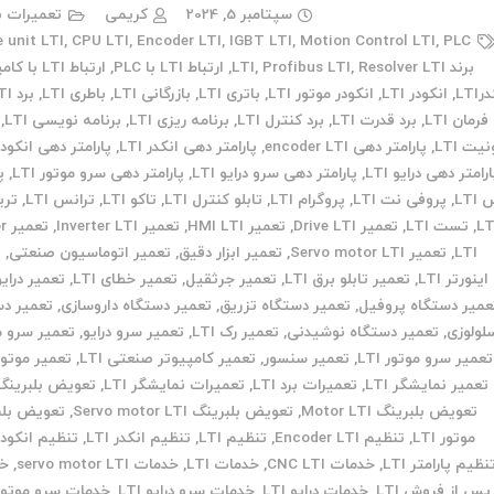
سپتامبر 5, 2024
کریمی
تعمیرات ب
 unit LTI
,
CPU LTI
,
Encoder LTI
,
IGBT LTI
,
Motion Control LTI
,
PLC
برند LTI
Resolver LTI
,
Profibus LTI
,
,
ارتباط LTI با PLC
,
ارتباط LTI با کامپیوتر
LTI
,
انکودر LTI
,
انکودر موتور LTI
,
باتری LTI
,
بازرگانی LTI
,
باطری LTI
,
برد LTI
فرمان LTI
,
برد قدرت LTI
,
برد کنترل LTI
,
برنامه ریزی LTI
,
برنامه نویسی LTI
,
یت LTI
,
پارامتر دهی encoder LTI
,
پارامتر دهی انکدر LTI
,
پارامتر دهی انکودر TI
رامتر دهی درایو LTI
,
پارامتر دهی سرو درایو LTI
,
پارامتر دهی سرو موتور LTI
,
پ
LTI
,
پروفی نت LTI
,
پروگرام LTI
,
تابلو کنترل LTI
,
تاکو LTI
,
ترانس LTI
,
تری
LT
,
تست LTI
,
تعمیر Drive LTI
,
تعمیر HMI LTI
,
تعمیر Inverter LTI
,
تع
LTI
,
تعمیر Servo motor LTI
,
تعمیر ابزار دقیق
,
تعمیر اتوماسیون صنعتی
,
ت
اینورتر LTI
,
تعمیر تابلو برق LTI
,
تعمیر جرثقیل
,
تعمیر خطای LTI
,
تعمیر درایو TI
عمیر دستگاه پروفیل
,
تعمیر دستگاه تزریق
,
تعمیر دستگاه داروسازی
,
تعمیر دس
لولوزی
,
تعمیر دستگاه نوشیدنی
,
تعمیر رک LTI
,
تعمیر سرو درایو
,
تعمیر سرو م
تعمیر سرو موتور LTI
,
تعمیر سنسور
,
تعمیر کامپیوتر صنعتی LTI
,
تعمیر موتور TI
تعمیر نمایشگر LTI
,
تعمیرات برد LTI
,
تعمیرات نمایشگر LTI
,
تعویض بلبرینگ TI
تعویض بلبرینگ Motor LTI
,
تعویض بلبرینگ Servo motor LTI
,
تعویض بلب
موتور LTI
,
تنظیم Encoder LTI
,
تنظیم LTI
,
تنظیم انکدر LTI
,
تنظیم انکودر TI
نظیم پارامتر LTI
,
خدمات CNC LTI
,
خدمات LTI
,
خدمات servo motor LTI
,
خد
پس از فروش LTI
,
خدمات درایو LTI
,
خدمات سرو درایو LTI
,
خدمات سرو موتور TI