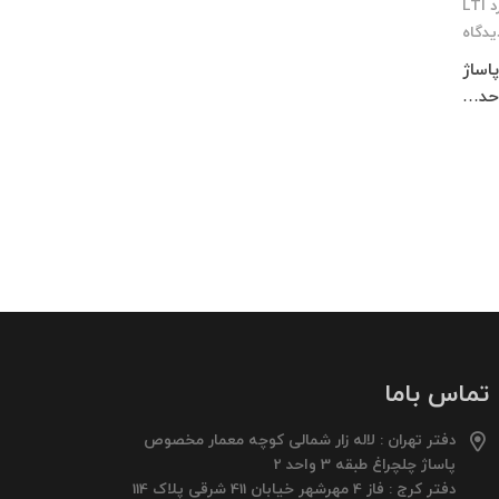
 LTI
یدگاه
 پاساژ
تماس باما
دفتر تهران : لاله زار شمالی کوچه معمار مخصوص
پاساژ چلچراغ طبقه 3 واحد 2
دفتر کرج : فاز 4 مهرشهر خیابان 411 شرقی پلاک 114