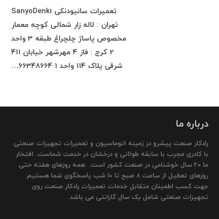
تعمیرات سانیودنکی SanyoDenki
تهران : لاله زار شمالی کوچه معمار
مخصوص پاساژ چلچراغ طبقه 3 واحد
2 کرج : فاز 4 مهرشهر خیابان 411
شرقی پلاک 114 واحد 1 66348664…
درباره ما
رادکار صنعت پیشرو در زمینه اتوماسیون و تعمیرات تجهیزات صنعتی
با کادری مجرب با سابقه طولانی و درخشان در خدمت شماست. افتخار
ما 20 سال خوشنامی در صنعت کشور است. همه روزهای هفته حتی
روزهای تعطیل از ساعت 8 صبح تا 10 شب پاسخگوی شما هستیم.
جهت کسب اطمینان متقابل خدمات تعمیرات رادکار صنعت روی
تجهیزات صنعتی شامل یک سال گارانتی می باشد.