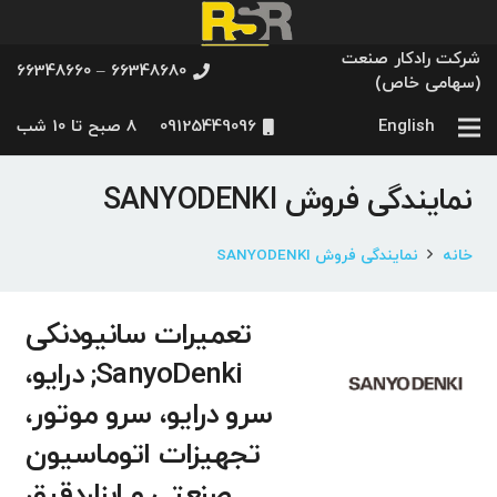
شرکت رادکار صنعت
66348680 – 66348660
(سهامی خاص)
English
09125449096
8 صبح تا 10 شب
نمایندگی فروش SANYODENKI
خانه
نمایندگی فروش SANYODENKI
تعمیرات سانیودنکی
SanyoDenki; درایو،
سرو درایو، سرو موتور،
تجهیزات اتوماسیون
صنعتی و ابزاردقیق