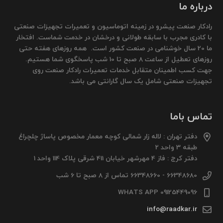
درباره ما
رادکار صنعت پیشرو در زمینه اتوماسیون و تعمیرات تجهیزات صنعتی
با کادری مجرب با سابقه طولانی و درخشان در خدمت شماست. افتخار
ما 20 سال خوشنامی در صنعت کشور است. همه روزهای هفته حتی
روزهای تعطیل از ساعت 8 صبح تا 10 شب پاسخگوی شما هستیم.
جهت کسب اطمینان متقابل خدمات تعمیرات رادکار صنعت روی
تجهیزات صنعتی شامل یک سال گارانتی می باشد.
تماس باما
دفتر تهران : لاله زار شمالی کوچه معمار مخصوص پاساژ چلچراغ
طبقه 3 واحد 2
دفتر کرج : فاز 4 مهرشهر خیابان 411 شرقی پلاک 114 واحد 1
66348680 - 66348660 تماس از 8 صبح تا 6 شب
09125449096 WHATS APP
info@raadkar.ir