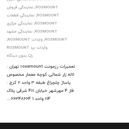
ROSMOUNT
,
نمایندگی فروش
ROSMOUNT
,
نمایندگی قطعات
ROSMOUNT
,
نمایندگی مرکزی
ROSMOUNT
,
نمایندگی مشهد
ROSMOUNT
,
واردات ROSMOUNT
,
واردات برد ROSMOUNT
بدون دیدگاه
تعمیرات رزمونت rosemount تهران :
لاله زار شمالی کوچه معمار مخصوص
پاساژ چلچراغ طبقه 3 واحد 2 کرج :
فاز 4 مهرشهر خیابان 411 شرقی پلاک
114 واحد 1 66348664…