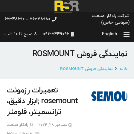
شرکت رادکار صنعت
66348680 – 66348660
(سهامی خاص)
English
09125449096
8 صبح تا 10 شب
نمایندگی فروش ROSMOUNT
خانه
نمایندگی فروش ROSMOUNT
تعمیرات رزمونت
rosemount ;ابزار دقیق،
ترانسمیتر، فلومتر
دسامبر 28, 2024
رادکار صنعت
تعمیرات برندها