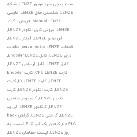
سیم پیچی سرو موتور LENZE
,
شبکه
LENZE
,
شکستن قفل LENZE
,
فارسی
Manual LENZE
,
فروش انکودر
LENZE
,
فروش کابل انکودر LENZE
,
فن درایو LENZE
,
فیلتر LENZE
,
قطعات servo motor LENZE
,
قطعات
درایو LENZE
,
کابل Encoder LENZE
,
کابل LENZE
,
کابل ارتباطی LENZE
,
کارت CPU LENZE
,
کارت Encoder
LENZE
,
کارت IO LENZE
,
کارت
LENZE
,
کارت انکودر LENZE
,
کارت
کنترل LENZE
,
کامپیوتر صنعتی
LENZE
,
کانکتور LENZE
,
کی پد
LENZE
,
گارانتی LENZE
,
گرفتن back
up PLC
,
گرفتن بک آپ PLC
,
لیست به
روز LENZE
,
لیست خطاهای LENZE
,