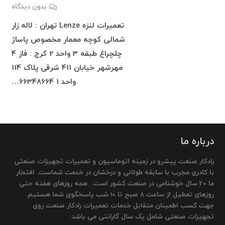
بدون دیدگاه
تعمیرات لنزه Lenze تهران : لاله زار
شمالی کوچه معمار مخصوص پاساژ
چلچراغ طبقه 3 واحد 2 کرج : فاز 4
مهرشهر خیابان 411 شرقی پلاک 114
واحد 1 66348664…
درباره ما
رادکار صنعت پیشرو در زمینه اتوماسیون و تعمیرات تجهیزات صنعتی
با کادری مجرب با سابقه طولانی و درخشان در خدمت شماست. افتخار
ما 20 سال خوشنامی در صنعت کشور است. همه روزهای هفته حتی
روزهای تعطیل از ساعت 8 صبح تا 10 شب پاسخگوی شما هستیم.
جهت کسب اطمینان متقابل خدمات تعمیرات رادکار صنعت روی
تجهیزات صنعتی شامل یک سال گارانتی می باشد.