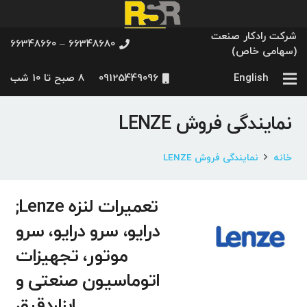
شرکت رادکار صنعت
66348680 – 66348660
(سهامی خاص)
English
09125449096
8 صبح تا 10 شب
نمایندگی فروش LENZE
خانه
نمایندگی فروش LENZE
تعمیرات لنزه Lenze;
درایو، سرو درایو، سرو
موتور، تجهیزات
اتوماسیون صنعتی و
ابزاردقیق