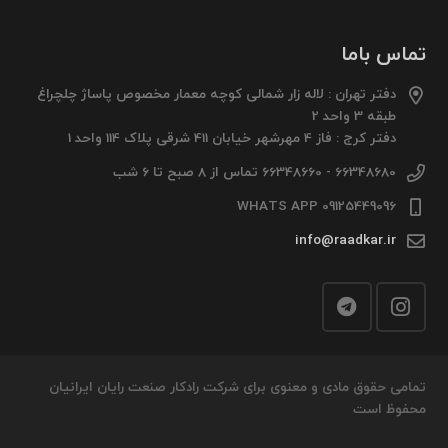
تماس باما
دفتر تهران : لاله زار شمالی کوچه معمار مخصوص پاساژ چلچراغ
طبقه 3 واحد 2
دفتر کرج : فاز 4 مهرشهر خیابان 411 شرقی پلاک 114 واحد 1
66348680 - 66348660 تماس از 8 صبح تا 6 شب
09125449096 WHATS APP
info@raadkar.ir
تمامی حقوق مادی و معنوی برای شرکت رادکار صنعت رایان ایرانیان
محفوظ است