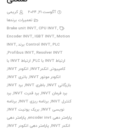
آگوست 21, 2024
کریمی
تعمیرات برندها
Brake unit INVT
,
CPU INVT
,
Encoder INVT
,
IGBT INVT
,
Motion
PLC برند INVT
,
Control INVT
,
,
Profibus INVT
,
Resolver INVT
ارتباط INVT با PLC
,
ارتباط INVT با
کامپیوتر
,
انکدرINVT
,
انکودر INVT
,
انکودر موتور INVT
,
باتری INVT
,
بازرگانی INVT
,
باطری INVT
,
برد INVT
,
برد فرمان INVT
,
برد قدرت INVT
,
برد
کنترل INVT
,
برنامه ریزی INVT
,
برنامه
نویسی INVT
,
بریک یونیت INVT
,
پارامتر دهی encoder invt
,
پارامتر دهی
انکدر INVT
,
پارامتر دهی انکودر INVT
,