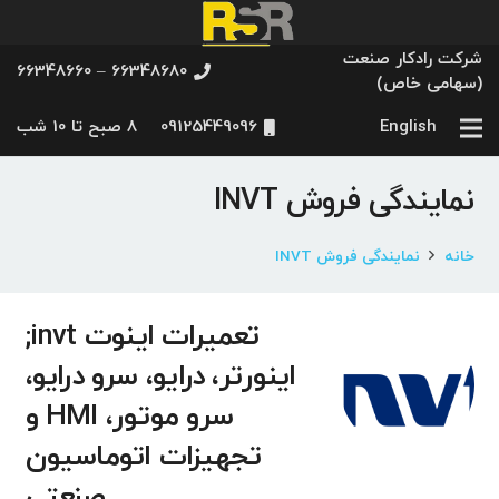
شرکت رادکار صنعت
66348680 – 66348660
(سهامی خاص)
English
09125449096
8 صبح تا 10 شب
نمایندگی فروش INVT
خانه
نمایندگی فروش INVT
تعمیرات اینوت invt;
اینورتر، درایو، سرو درایو،
سرو موتور، HMI و
تجهیزات اتوماسیون
صنعتی