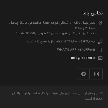
تماس باما
دفتر تهران : لاله زار شمالی کوچه معمار مخصوص پاساژ چلچراغ
طبقه 3 واحد 2
دفتر کرج : فاز 4 مهرشهر خیابان 411 شرقی پلاک 114 واحد 1
66348680 - 66348660 تماس از 8 صبح تا 6 شب
09125449096 WHATS APP
info@raadkar.ir
تمامی حقوق مادی و معنوی برای شرکت رادکار صنعت رایان ایرانیان
محفوظ است