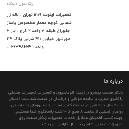
بدون دیدگاه
تعمیرات اینوت invt تهران : لاله زار
شمالی کوچه معمار مخصوص پاساژ
چلچراغ طبقه 3 واحد 2 کرج : فاز 4
مهرشهر خیابان 411 شرقی پلاک 114
واحد 1 66348664…
درباره ما
رادکار صنعت پیشرو در زمینه اتوماسیون و تعمیرات تجهیزات صنعتی
با کادری مجرب با سابقه طولانی و درخشان در خدمت شماست. افتخار
ما 20 سال خوشنامی در صنعت کشور است. همه روزهای هفته حتی
روزهای تعطیل از ساعت 8 صبح تا 10 شب پاسخگوی شما هستیم.
جهت کسب اطمینان متقابل خدمات تعمیرات رادکار صنعت روی
تجهیزات صنعتی شامل یک سال گارانتی می باشد.