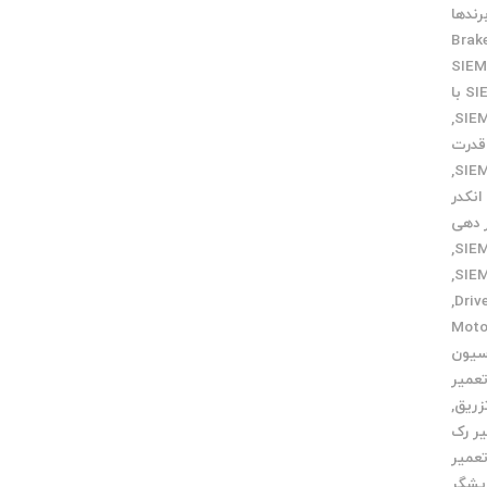
رندها
Brak
ارتباط SIEMENS با
,
 قدرت
,
انکدر
ر دهی
,
,
,
میر Motor
سیون
عمیر
زریق
,
ر رک
عمیر
یشگر