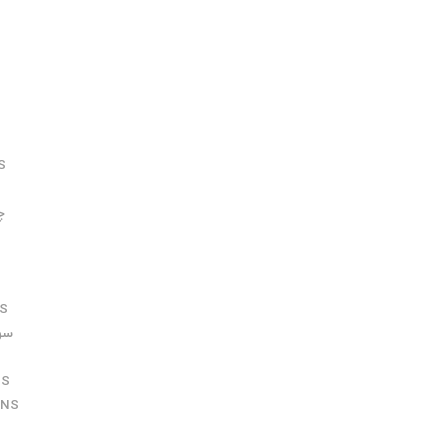
S
S
S
چ
S
S
سوکت
NS
ENS