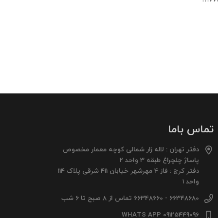
تماس باما
دفتر تهران : لاله زار شمالی کوچه معمار مخصوص
پاساژ چلچراغ طبقه 3 واحد 2
دفتر کرج : فاز 4 مهرشهر خیابان 411 شرقی پلاک 114
واحد 1
66348680 - 66348660 تماس از 8 صبح تا 6 شب
09125449096 WHATS APP