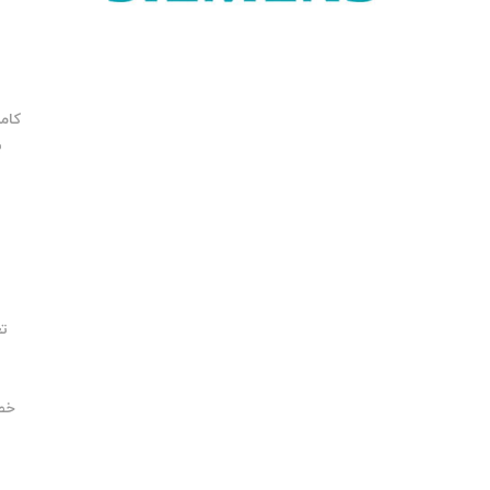
کامپ
ب
تعمی
ص
خطای 
ت
س