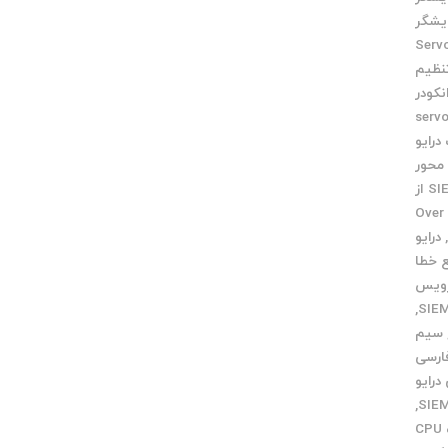
یشگر
Servo moto
نظیم
نکودر
servo m
درایو
محور
خرید SIEMENS از
Over v
درایو
 خطا
ویس
,
سیم
ارسی
درایو
,
کارت CPU