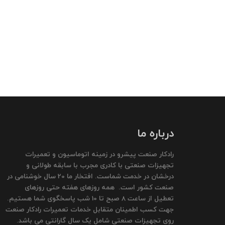
درباره ما
رادکار صنعت پیشرو در زمینه اتوماسیون و تعمیرات
تجهیزات صنعتی با کادری مجرب با سابقه طولانی و
درخشان در خدمت شماست. افتخار ما 20 سال خوشنامی در
صنعت کشور است. همه روزهای هفته حتی روزهای
تعطیل از ساعت 8 صبح تا 10 شب پاسخگوی شما هستیم.
جهت کسب اطمینان متقابل خدمات تعمیرات رادکار صنعت
روی تجهیزات صنعتی شامل یک سال گارانتی می باشد.