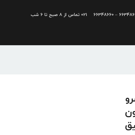
66348680 – 663
021 تماس از 8 صبح تا 6 شب
یو، سرو
ون
یق