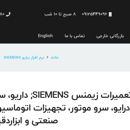
09125449096
8 صبح تا 10 شب
48660
بازرگانی خارجی
تماس با ما
English
نمایشگر و HMI
خانه
نرم افزار درایو SIEMENS
تعمیرات زیمنس SIEMENS; دار
درایو، سرو موتور، تجهیزات اتوماسی
صنعتی و ابزاردق