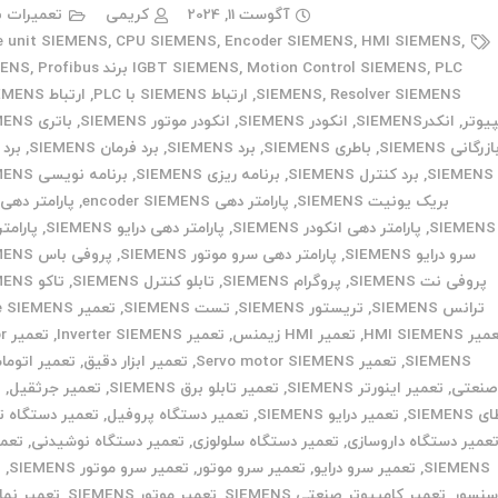
آگوست 11, 2024
کریمی
تعمیرات ب
e unit SIEMENS
,
CPU SIEMENS
,
Encoder SIEMENS
,
HMI SIEMENS
,
PLC برند SIEMENS
,
Motion Control SIEMENS
,
IGBT SIEMENS
Profibus
,
Resolver SIEMENS
,
SIEMENS
,
ارتباط SIEMENS با PLC
,
یوتر
,
انکدرSIEMENS
,
انکودر SIEMENS
,
انکودر موتور SIEMENS
,
باتری SIEMENS
ازرگانی SIEMENS
,
باطری SIEMENS
,
برد SIEMENS
,
برد فرمان SIEMENS
,
برد
SIEMENS
,
برد کنترل SIEMENS
,
برنامه ریزی SIEMENS
,
برنامه نویسی SIEMENS
بریک یونیت SIEMENS
,
پارامتر دهی encoder SIEMENS
,
پارامتر دهی 
SIEMENS
,
پارامتر دهی انکودر SIEMENS
,
پارامتر دهی درایو SIEMENS
,
پارامت
سرو درایو SIEMENS
,
پارامتر دهی سرو موتور SIEMENS
,
پروفی باس SIEMENS
پروفی نت SIEMENS
,
پروگرام SIEMENS
,
تابلو کنترل SIEMENS
,
تاکو SIEMENS
ترانس SIEMENS
,
تریستور SIEMENS
,
تست SIEMENS
,
تعمیر Drive SIEMENS
ر HMI SIEMENS
,
تعمیر HMI زیمنس
,
تعمیر Inverter SIEMENS
,
تع
SIEMENS
,
تعمیر Servo motor SIEMENS
,
تعمیر ابزار دقیق
,
تعمیر اتوما
نعتی
,
تعمیر اینورتر SIEMENS
,
تعمیر تابلو برق SIEMENS
,
تعمیر جرثقیل
,
ت
SIEMENS
,
تعمیر درایو SIEMENS
,
تعمیر دستگاه پروفیل
,
تعمیر دستگاه ت
عمیر دستگاه داروسازی
,
تعمیر دستگاه سلولوزی
,
تعمیر دستگاه نوشیدنی
,
تعمی
SIEMENS
,
تعمیر سرو درایو
,
تعمیر سرو موتور
,
تعمیر سرو موتور SIEMENS
,
ت
نسور
,
تعمیر کامپیوتر صنعتی SIEMENS
,
تعمیر موتور SIEMENS
,
تعمیر نما