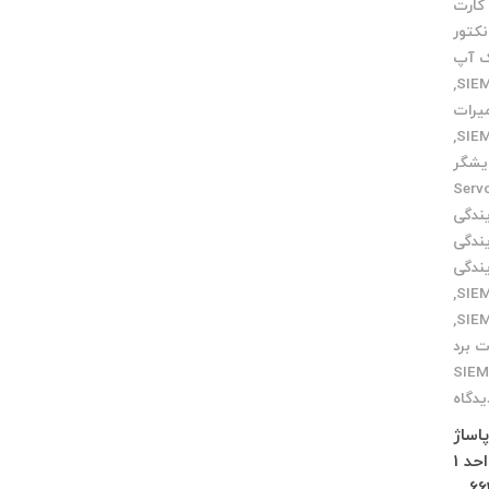
کارت
نکتور
ک آپ
,
میرات
,
یشگر
ایندگی Servo
یندگی
یندگی
یندگی
,
,
ت برد
SIE
یدگاه
 پاساژ
چلچراغ طبقه 3 واحد 2 کرج : فاز 4 مهرشهر خیابان 411 شرقی پلاک 114 واحد 1
66