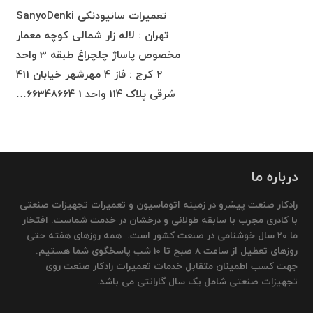
تعمیرات سانیودنکی SanyoDenki
تهران : لاله زار شمالی کوچه معمار
مخصوص پاساژ چلچراغ طبقه 3 واحد
2 کرج : فاز 4 مهرشهر خیابان 411
شرقی پلاک 114 واحد 1 66348664…
درباره ما
رادکار صنعت پیشرو در زمینه اتوماسیون و تعمیرات تجهیزات صنعتی
با کادری مجرب با سابقه طولانی و درخشان در خدمت شماست. افتخار
ما 20 سال خوشنامی در صنعت کشور است. همه روزهای هفته حتی
روزهای تعطیل از ساعت 8 صبح تا 10 شب پاسخگوی شما هستیم.
جهت کسب اطمینان متقابل خدمات تعمیرات رادکار صنعت روی
تجهیزات صنعتی شامل یک سال گارانتی می باشد.