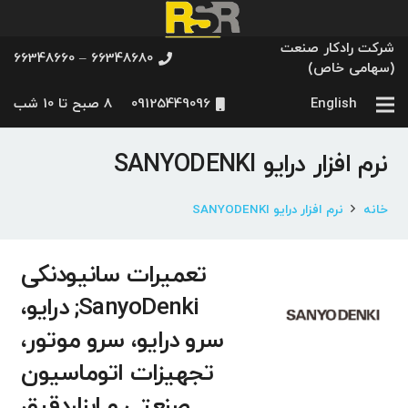
شرکت رادکار صنعت
66348680 – 66348660
(سهامی خاص)
English
09125449096
8 صبح تا 10 شب
نرم افزار درایو SANYODENKI
خانه
نرم افزار درایو SANYODENKI
تعمیرات سانیودنکی
SanyoDenki; درایو،
سرو درایو، سرو موتور،
تجهیزات اتوماسیون
صنعتی و ابزاردقیق