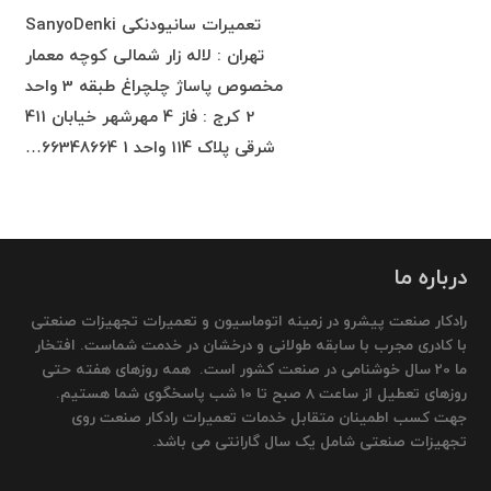
تعمیرات سانیودنکی SanyoDenki
تهران : لاله زار شمالی کوچه معمار
مخصوص پاساژ چلچراغ طبقه 3 واحد
2 کرج : فاز 4 مهرشهر خیابان 411
شرقی پلاک 114 واحد 1 66348664…
درباره ما
رادکار صنعت پیشرو در زمینه اتوماسیون و تعمیرات تجهیزات صنعتی
با کادری مجرب با سابقه طولانی و درخشان در خدمت شماست. افتخار
ما 20 سال خوشنامی در صنعت کشور است. همه روزهای هفته حتی
روزهای تعطیل از ساعت 8 صبح تا 10 شب پاسخگوی شما هستیم.
جهت کسب اطمینان متقابل خدمات تعمیرات رادکار صنعت روی
تجهیزات صنعتی شامل یک سال گارانتی می باشد.