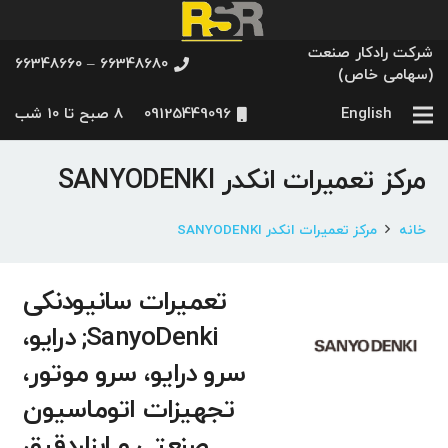
شرکت رادکار صنعت
66348680 – 66348660
(سهامی خاص)
English
09125449096
8 صبح تا 10 شب
مرکز تعمیرات انکدر SANYODENKI
خانه
مرکز تعمیرات انکدر SANYODENKI
تعمیرات سانیودنکی
SanyoDenki; درایو،
سرو درایو، سرو موتور،
تجهیزات اتوماسیون
صنعتی و ابزاردقیق