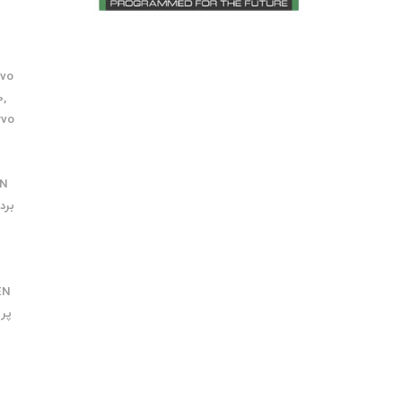
rvo
0
,
rvo
EN
برد فر
EN
پروف