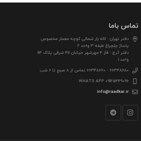
تماس باما
دفتر تهران : لاله زار شمالی کوچه معمار مخصوص
پاساژ چلچراغ طبقه 3 واحد 2
دفتر کرج : فاز 4 مهرشهر خیابان 411 شرقی پلاک 114
واحد 1
66348680 - 66348660 تماس از 8 صبح تا 6 شب
09125449096 WHATS APP
info@raadkar.ir