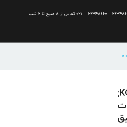
66348680 – 663
021 تماس از 8 صبح تا 6 شب
تعمیرات کولمورگن KOLLMORGEN;
ات
یق