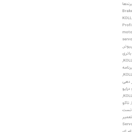
رندها
Brak
Prof
moto
serv
,
باتری
,
رنامه
,
ر دهی
درایو
,
,
تاکو
تست
عمیر
Servo m
ام ای