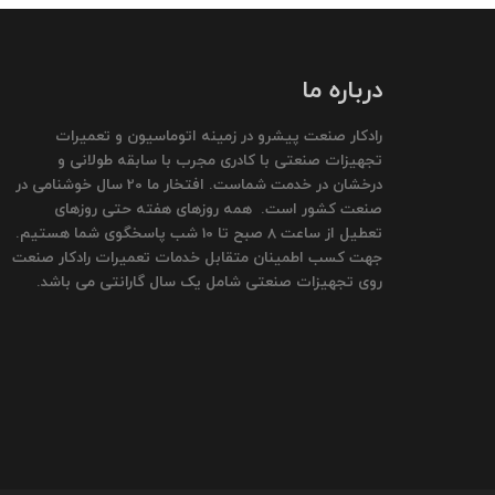
درباره ما
رادکار صنعت پیشرو در زمینه اتوماسیون و تعمیرات
تجهیزات صنعتی با کادری مجرب با سابقه طولانی و
درخشان در خدمت شماست. افتخار ما 20 سال خوشنامی در
صنعت کشور است. همه روزهای هفته حتی روزهای
تعطیل از ساعت 8 صبح تا 10 شب پاسخگوی شما هستیم.
جهت کسب اطمینان متقابل خدمات تعمیرات رادکار صنعت
روی تجهیزات صنعتی شامل یک سال گارانتی می باشد.