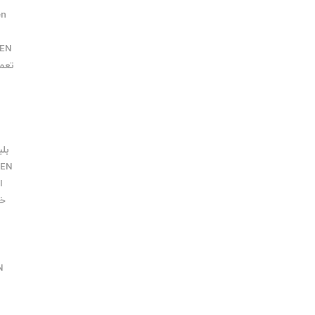
en
EN
تعمی
بلبرینگ N
GEN
ان
خدم
N