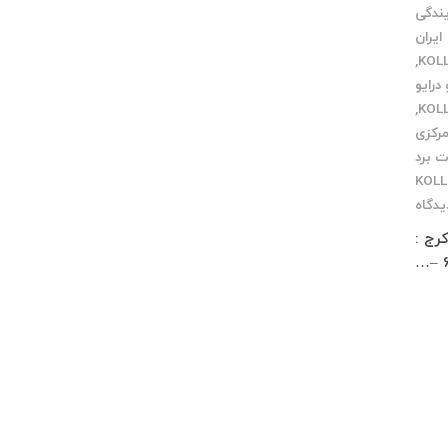
یندگی
ایران
,
درایو
,
مرکزی
ت برد
KOL
یدگاه
 زار شمالی کوچه معمار مخصوص پاساژ چلچراغ طبقه 3 واحد 2 کرج :