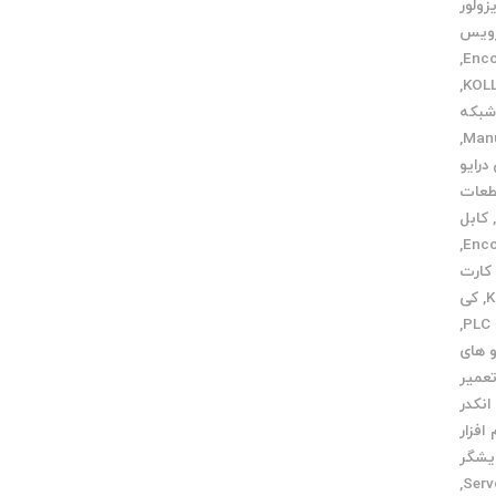
زولور
ویس
,
,
بکه
,
درایو
عات
کابل
,
کارت
,
کی
,
 های
تعمیر
انکدر
 افزار
یشگر
,