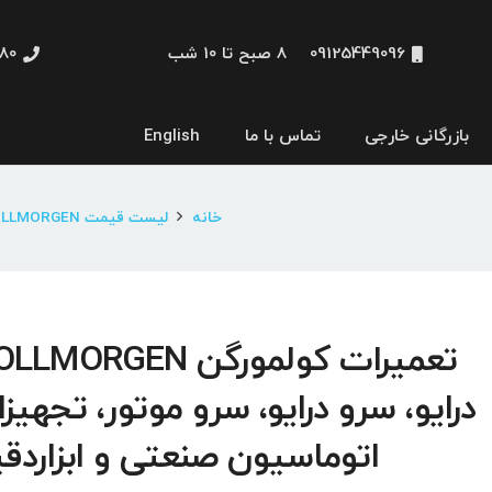
09125449096
8 صبح تا 10 شب
48660
بازرگانی خارجی
تماس با ما
English
نمایشگر و HMI
خانه
لیست قیمت KOLLMORGEN
درایو، سرو درایو، سرو موتور، تجهیز
اتوماسیون صنعتی و ابزاردق