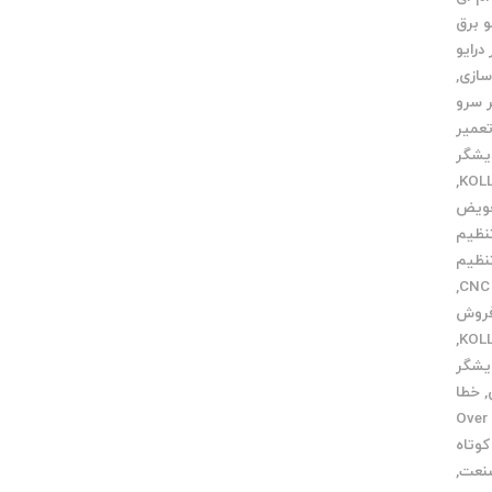
و برق
درایو
سازی
,
 سرو
عمیر
یشگر
,
ویض
نظیم
نظیم
,
فروش
,
یشگر
,
خطا
Over v
وتاه
صنعت
,