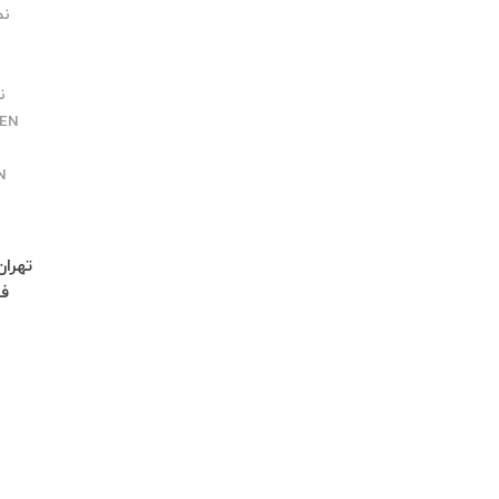
نمایند
نم
EN
ن
N
فاز 4 مهرشهر خیابان 411 شر