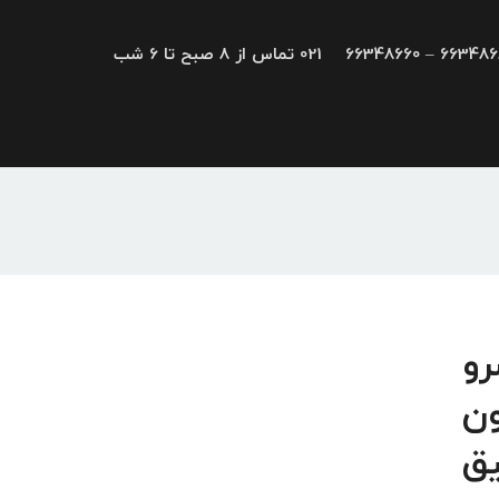
66348680 – 663
021 تماس از 8 صبح تا 6 شب
یو، سرو
ون
یق