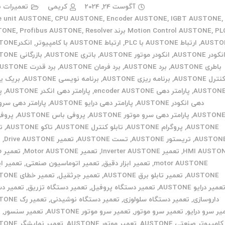
آگوست 24, 2024
کریمی
تعمیرات ب
e unit AUSTONE
,
CPU AUSTONE
,
Encoder AUSTONE
,
IGBT AUSTONE
,
برند AUSTONE
,
Motion Control AUSTONE
Resolver
,
Profibus AUSTONE
,
AUSTO
,
ارتباط AUSTONE با PLC
,
ارتباط AUSTONE با کامپیوتر
,
انکدرAUSTONE
نکودر AUSTONE
,
انکودر موتور AUSTONE
,
باتری AUSTONE
,
بازرگانی AUSTONE
باطری AUSTONE
,
برد AUSTONE
,
برد فرمان AUSTONE
,
برد قدرت AUSTONE
نترل AUSTONE
,
برنامه ریزی AUSTONE
,
برنامه نویسی AUSTONE
,
بریک ی
AUSTON
,
پارامتر دهی encoder AUSTONE
,
پارامتر دهی انکدر AUSTONE
,
پ
دهی انکودر AUSTONE
,
پارامتر دهی درایو AUSTONE
,
پارامتر دهی سرو 
AUSTON
,
پارامتر دهی سرو موتور AUSTONE
,
پروفی باس AUSTONE
,
پروف
AUSTONE
,
پروگرام AUSTONE
,
تابلو کنترل AUSTONE
,
تاکو AUSTONE
,
ت
AUSTON
,
تریستور AUSTONE
,
تست AUSTONE
,
تعمیر Drive AUSTONE
,
ت
HMI AUSTO
,
تعمیر Inverter AUSTONE
,
تعمیر Motor AUSTONE
,
تع
motor AUSTONE
,
تعمیر ابزار دقیق
,
تعمیر اتوماسیون صنعتی
,
تعمیر ای
AUSTONE
,
تعمیر تابلو برق AUSTONE
,
تعمیر جرثقیل
,
تعمیر خطای AUSTONE
عمیر درایو AUSTONE
,
تعمیر دستگاه پروفیل
,
تعمیر دستگاه تزریق
,
تعمیر دس
داروسازی
,
تعمیر دستگاه سلولوزی
,
تعمیر دستگاه نوشیدنی
,
تعمیر رک AUSTONE
یر سرو درایو
,
تعمیر سرو موتور
,
تعمیر سرو موتور AUSTONE
,
تعمیر سنسور
,
ت
کامپیوتر صنعتی AUSTONE
,
تعمیر موتور AUSTONE
,
تعمیر نمایشگر AUSTONE