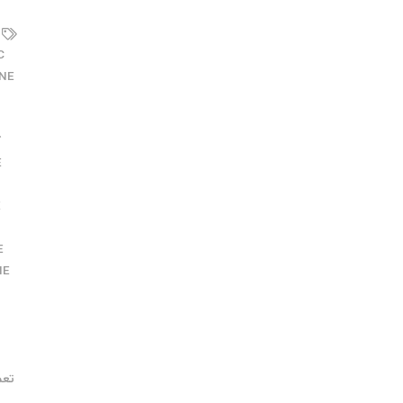
PLC 
NE
ا
ک
E
E
E
NE
ت
تعم