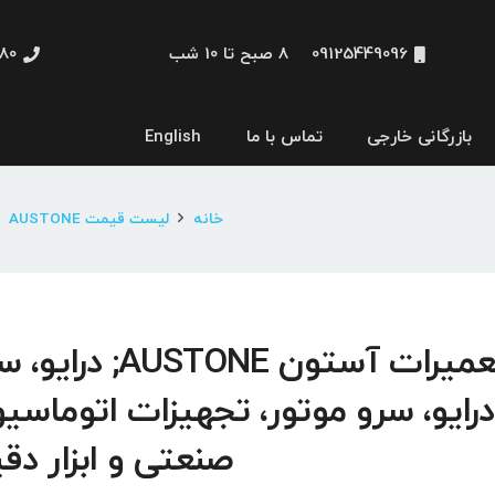
09125449096
8 صبح تا 10 شب
48660
بازرگانی خارجی
تماس با ما
English
نمایشگر و HMI
خانه
لیست قیمت AUSTONE
تعمیرات آستون AUSTONE; درا
درایو، سرو موتور، تجهیزات اتوماسی
صنعتی و ابزار دق