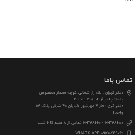
تماس باما
دفتر تهران : لاله زار شمالی کوچه معمار مخصوص
پاساژ چلچراغ طبقه 3 واحد 2
دفتر کرج : فاز 4 مهرشهر خیابان 411 شرقی پلاک 114
واحد 1
66348680 - 66348660 تماس از 8 صبح تا 6 شب
09125449096 WHATS APP