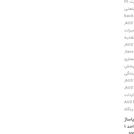
کارت IO
نعتی
گرفتن back
,
میرات
تغذیه
,
,
صاری
 پخش
یندگی
,
,
اردات
یدگاه
 پاساژ
چلچراغ طبقه 3 واحد 2 کرج : فاز 4 مهرشهر خیابان 411 شرقی پلاک 114 واحد 1
66