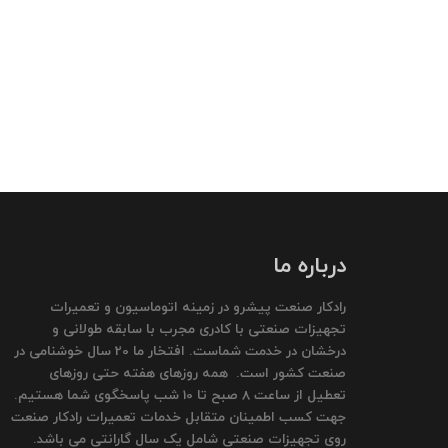
درباره ما
رادکار صنعت پیشرو در زمینه اتوماسیون و تعمیرات
تجهیزات صنعتی با کادری مجرب با سابقه طولانی و
درخشان در خدمت شماست. افتخار ما 20 سال خوشنامی در
صنعت کشور است. همه روزهای هفته حتی روزهای
تعطیل از ساعت 8 صبح تا 10 شب پاسخگوی شما هستیم.
جهت کسب اطمینان متقابل خدمات تعمیرات رادکار صنعت
روی تجهیزات صنعتی شامل یک سال گارانتی می باشد.