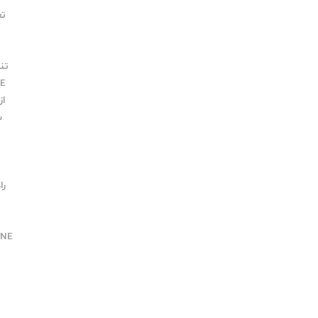
تعم
ت
تنظی
E
از 
س
راه
NE