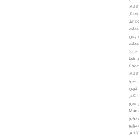
,
,
,
مات
 پس
مات
خرید
,
خطا
Short c
,
,
سرو
کردن
نکدر
 سرو
ی Manual
درایو
درایو
,