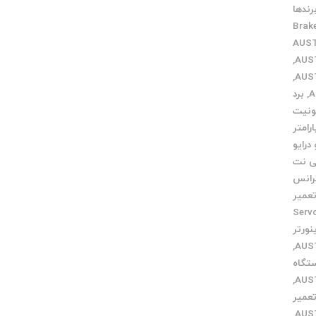
رندها
Brak
,
,
,
برد
ونیت
ارامتر
درایو
ی نت
رانس
عمیر
میر Servo
نورتر
,
تگاه
,
عمیر
,