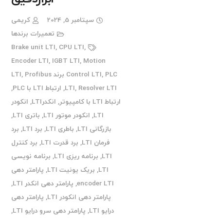
سپتامبر 5, 2024
کریمی
تعمیرات برندها
Brake unit LTI
,
CPU LTI
,
Encoder LTI
,
IGBT LTI
,
Motion
PLC برند LTI
,
Control LTI
Profibus
,
Resolver LTI
,
LTI
,
ارتباط LTI با PLC
,
ارتباط LTI با کامپیوتر
,
انکدرLTI
,
انکودر
LTI
,
انکودر موتور LTI
,
باتری LTI
,
بازرگانی LTI
,
باطری LTI
,
برد LTI
,
برد
فرمان LTI
,
برد قدرت LTI
,
برد کنترل
LTI
,
برنامه ریزی LTI
,
برنامه نویسی
LTI
,
بریک یونیت LTI
,
پارامتر دهی
encoder LTI
,
پارامتر دهی انکدر LTI
,
پارامتر دهی انکودر LTI
,
پارامتر دهی
درایو LTI
,
پارامتر دهی سرو درایو LTI
,