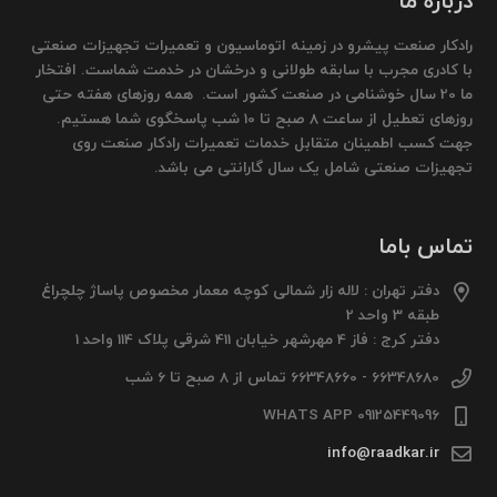
درباره ما
رادکار صنعت پیشرو در زمینه اتوماسیون و تعمیرات تجهیزات صنعتی
با کادری مجرب با سابقه طولانی و درخشان در خدمت شماست. افتخار
ما 20 سال خوشنامی در صنعت کشور است. همه روزهای هفته حتی
روزهای تعطیل از ساعت 8 صبح تا 10 شب پاسخگوی شما هستیم.
جهت کسب اطمینان متقابل خدمات تعمیرات رادکار صنعت روی
تجهیزات صنعتی شامل یک سال گارانتی می باشد.
تماس باما
دفتر تهران : لاله زار شمالی کوچه معمار مخصوص پاساژ چلچراغ
طبقه 3 واحد 2
دفتر کرج : فاز 4 مهرشهر خیابان 411 شرقی پلاک 114 واحد 1
66348680 - 66348660 تماس از 8 صبح تا 6 شب
09125449096 WHATS APP
info@raadkar.ir