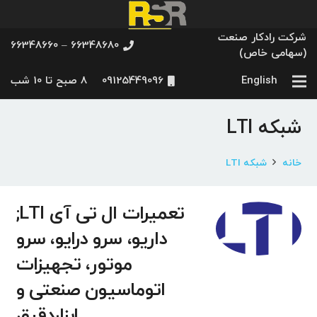
شرکت رادکار صنعت
66348680 – 66348660
(سهامی خاص)
English
09125449096
8 صبح تا 10 شب
شبکه LTI
خانه
شبکه LTI
تعمیرات ال تی آی LTI;
داریو، سرو درایو، سرو
موتور، تجهیزات
اتوماسیون صنعتی و
ابزاردقیق