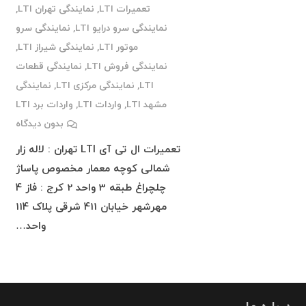
تعمیرات LTI
,
نمایندگی تهران LTI
,
نمایندگی سرو درایو LTI
,
نمایندگی سرو
موتور LTI
,
نمایندگی شیراز LTI
,
نمایندگی فروش LTI
,
نمایندگی قطعات
LTI
,
نمایندگی مرکزی LTI
,
نمایندگی
مشهد LTI
,
واردات LTI
,
واردات برد LTI
بدون دیدگاه
تعمیرات ال تی آی LTI تهران : لاله زار
شمالی کوچه معمار مخصوص پاساژ
چلچراغ طبقه 3 واحد 2 کرج : فاز 4
مهرشهر خیابان 411 شرقی پلاک 114
واحد…