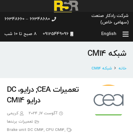
شرکت رادکار صنعت
66348680 – 66348660
(سهامی خاص)
English
09125449096
8 صبح تا 10 شب
شبکه CM14
خانه
شبکه CM14
تعمیرات CEA; درایو، DC
درایو CM14
آگوست 17, 2024
کریمی
تعمیرات برندها
Brake unit DC CM14
,
CPU CM14
,