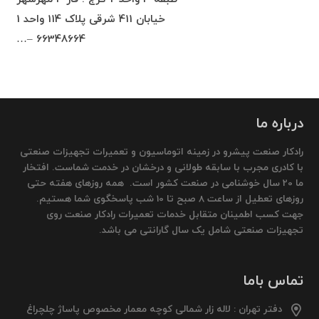
خیابان 411 شرقی پلاک 114 واحد 1
66348664 –…
درباره ما
رادکار صنعت پیشرو در زمینه اتوماسیون و تعمیرات تجهیزات صنعتی
با کادری مجرب با سابقه طولانی و درخشان در خدمت شماست. افتخار
ما 20 سال خوشنامی در صنعت کشور است. همه روزهای هفته حتی
روزهای تعطیل از ساعت 8 صبح تا 10 شب پاسخگوی شما هستیم.
جهت کسب اطمینان متقابل خدمات تعمیرات رادکار صنعت روی
تجهیزات صنعتی شامل یک سال گارانتی می باشد.
تماس باما
دفتر تهران : لاله زار شمالی کوچه معمار مخصوص پاساژ چلچراغ