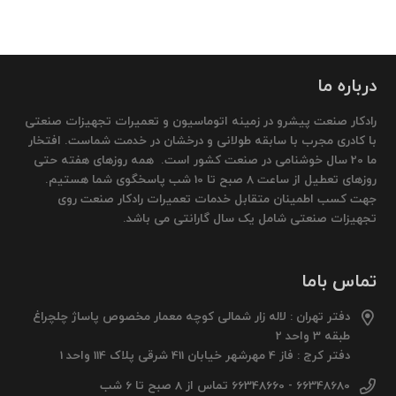
درباره ما
رادکار صنعت پیشرو در زمینه اتوماسیون و تعمیرات تجهیزات صنعتی
با کادری مجرب با سابقه طولانی و درخشان در خدمت شماست. افتخار
ما 20 سال خوشنامی در صنعت کشور است. همه روزهای هفته حتی
روزهای تعطیل از ساعت 8 صبح تا 10 شب پاسخگوی شما هستیم.
جهت کسب اطمینان متقابل خدمات تعمیرات رادکار صنعت روی
تجهیزات صنعتی شامل یک سال گارانتی می باشد.
تماس باما
دفتر تهران : لاله زار شمالی کوچه معمار مخصوص پاساژ چلچراغ
طبقه 3 واحد 2
دفتر کرج : فاز 4 مهرشهر خیابان 411 شرقی پلاک 114 واحد 1
66348680 - 66348660 تماس از 8 صبح تا 6 شب