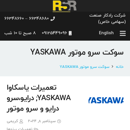
شرکت رادکار صنعت
66348680 – 66348660
(سهامی خاص)
English
09125449096
8 صبح تا 10 شب
سوکت سرو موتور YASKAWA
خانه
سوکت سرو موتور YASKAWA
تعمیرات یاسکاوا
YASKAWA; درایو،سرو
درایو و سرو موتور
سپتامبر 8, 2024
کریمی
تعمیرات برندها