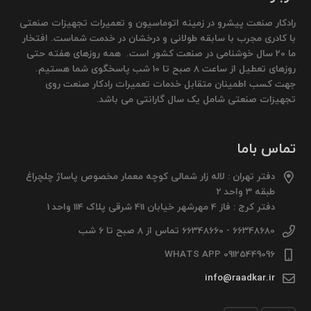
رادکار صنعت پیشرو در زمینه اتوماسیون و تعمیرات تجهیزات صنعتی
با کادری مجرب با سابقه طولانی و درخشان در خدمت شماست. افتخار
ما 20 سال خوشنامی در صنعت کشور است. همه روزهای هفته حتی
روزهای تعطیل از ساعت 8 صبح تا 10 شب پاسخگوی شما هستیم.
جهت کسب اطمینان متقابل خدمات تعمیرات رادکار صنعت روی
تجهیزات صنعتی شامل یک سال گارانتی می باشد.
تماس باما
دفتر تهران : لاله زار شمالی کوچه معمار مخصوص پاساژ چلچراغ
طبقه 3 واحد 2
دفتر کرج : فاز 4 مهرشهر خیابان 411 شرقی پلاک 114 واحد 1
66348680 - 66348660 تماس از 8 صبح تا 6 شب
09125449096 WHATS APP
info@raadkar.ir