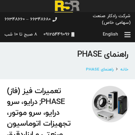
شرکت رادکار صنعت
66348680 – 66348660
(سهامی خاص)
English
09125449096
8 صبح تا 10 شب
راهنمای PHASE
خانه
راهنمای PHASE
تعمیرات فیز (فاز)
PHASE; درایو، سرو
درایو، سرو موتور،
تجهیزات اتوماسیون
صنعتی و ابزاردقیق