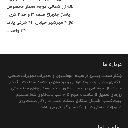
لاله زار شمالی کوچه معمار مخصوص
پاساژ چلچراغ طبقه 3 واحد 2 کرج :
فاز 4 مهرشهر خیابان 411 شرقی پلاک
114 واحد…
درباره ما
رادکار صنعت پیشرو در زمینه اتوماسیون و تعمیرات تجهیزات صنعتی
با کادری مجرب با سابقه طولانی و درخشان در خدمت شماست. افتخار
ما 20 سال خوشنامی در صنعت کشور است. همه روزهای هفته حتی
روزهای تعطیل از ساعت 8 صبح تا 10 شب پاسخگوی شما هستیم.
جهت کسب اطمینان متقابل خدمات تعمیرات رادکار صنعت روی
تجهیزات صنعتی شامل یک سال گارانتی می باشد.
تماس باما