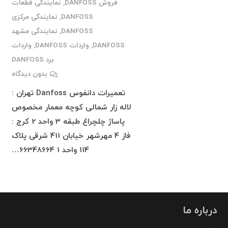
فروش DANFOSS
,
نمایندگی قطعات
DANFOSS
,
نمایندگی مرکزی
DANFOSS
,
نمایندگی مشهد
DANFOSS
,
واردات DANFOSS
,
واردات
برد DANFOSS
بدون دیدگاه
تعمیرات دانفوس Danfoss تهران :
لاله زار شمالی کوچه معمار مخصوص
پاساژ چلچراغ طبقه 3 واحد 2 کرج :
فاز 4 مهرشهر خیابان 411 شرقی پلاک
114 واحد 1 66348664…
درباره ما