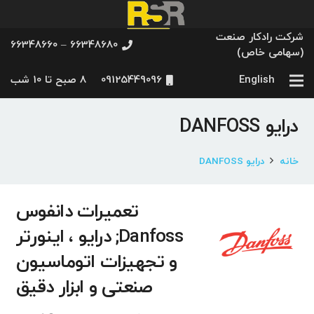
شرکت رادکار صنعت
66348680 – 66348660
(سهامی خاص)
English
09125449096
8 صبح تا 10 شب
درایو DANFOSS
خانه
درایو DANFOSS
تعمیرات دانفوس
Danfoss; درایو ، اینورتر
و تجهیزات اتوماسیون
صنعتی و ابزار دقیق