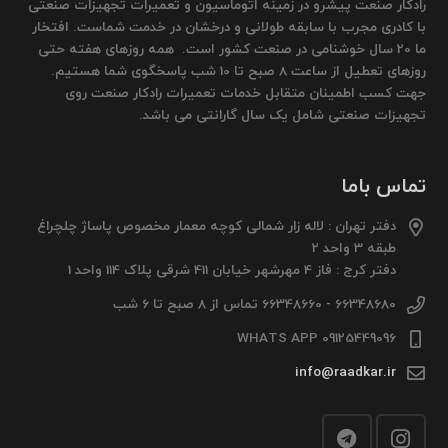
رادکار صنعت پیشرو در زمینه اتوماسیون و تعمیرات تجهیزات صنعتی
با کادری مجرب با سابقه طولانی و درخشان در خدمت شماست. افتخار
ما 20 سال خوشنامی در صنعت کشور است. همه روزهای هفته حتی
روزهای تعطیل از ساعت 8 صبح تا 10 شب پاسخگوی شما هستیم.
جهت کسب اطمینان متقابل خدمات تعمیرات رادکار صنعت روی
تجهیزات صنعتی شامل یک سال گارانتی می باشد.
تماس باما
دفتر تهران : لاله زار شمالی کوچه معمار مخصوص پاساژ چلچراغ
طبقه 3 واحد 2
دفتر کرج : فاز 4 مهرشهر خیابان 411 شرقی پلاک 114 واحد 1
66348680 - 66348660 تماس از 8 صبح تا 6 شب
09125449096 WHATS APP
info@raadkar.ir