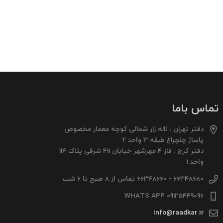
تماس باما
دفتر تهران : لاله زار شمالی کوچه معمار مخصوص
پاساژ چلچراغ طبقه 3 واحد 2
دفتر کرج : فاز 4 مهرشهر خیابان 411 شرقی پلاک 114
واحد 1
66348680 - 66348660 تماس از 8 صبح تا 6 شب
09125449096 WHATS APP
info@raadkar.ir