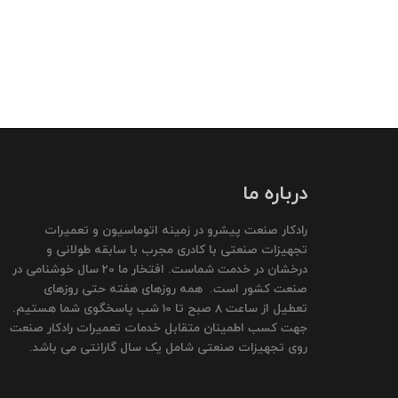
درباره ما
رادکار صنعت پیشرو در زمینه اتوماسیون و تعمیرات
تجهیزات صنعتی با کادری مجرب با سابقه طولانی و
درخشان در خدمت شماست. افتخار ما 20 سال خوشنامی در
صنعت کشور است. همه روزهای هفته حتی روزهای
تعطیل از ساعت 8 صبح تا 10 شب پاسخگوی شما هستیم.
جهت کسب اطمینان متقابل خدمات تعمیرات رادکار صنعت
روی تجهیزات صنعتی شامل یک سال گارانتی می باشد.