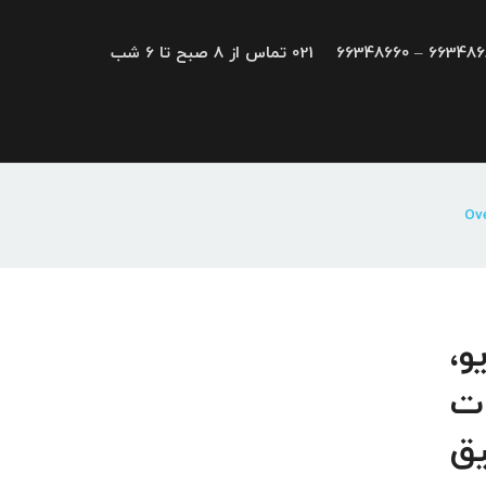
66348680 – 663
021 تماس از 8 صبح تا 6 شب
UNI DRI; درایو،
ات
یق