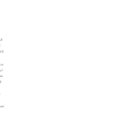
قدرت
E
IVE
پروفی
ترانس
تعمیر E
VE
ت
تعم
ک