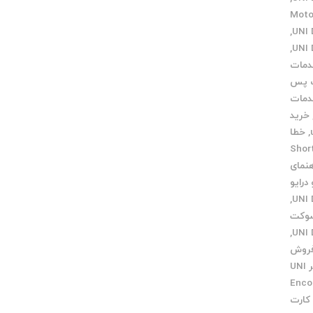
گ Motor UNI
,
,
مات
 پس
مات
خرید
,
خطا
Short 
هنمای
درایو
,
وکت
,
روش
فیلتر UNI
Encoder
کارت