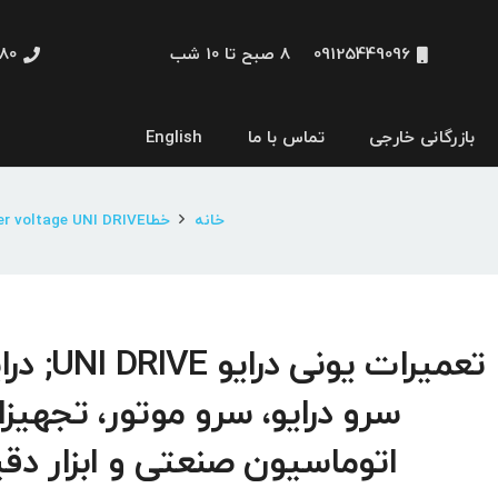
09125449096
8 صبح تا 10 شب
48660
بازرگانی خارجی
تماس با ما
English
نمایشگر و HMI
خانه
خطاOver voltage UNI DRIVE
تعمیرات یونی درایو VE
سرو درایو، سرو موتور، تجهیز
اتوماسیون صنعتی و ابزار دق