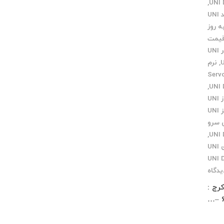
,
کی پد UNI
 روز
یمت
مرکز تعمیرات انکدر UNI
,
نرم
ایندگی Servo
,
نمایندگی اهواز UNI
نمایندگی تبریز UNI
 سرو
,
نمایندگی مرکزی UNI
یدگاه
 زار شمالی کوچه معمار مخصوص پاساژ چلچراغ طبقه 3 واحد 2 کرج :