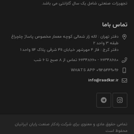
تجهیزات صنعتی شامل یک سال گارانتی می باشد.
تماس باما
دفتر تهران : لاله زار شمالی کوچه معمار مخصوص پاساژ چلچراغ
طبقه 3 واحد 2
دفتر کرج : فاز 4 مهرشهر خیابان 411 شرقی پلاک 114 واحد 1
66348680 - 66348660 تماس از 8 صبح تا 6 شب
09125449096 WHATS APP
info@raadkar.ir
تمامی حقوق مادی و معنوی برای شرکت رادکار صنعت رایان ایرانیان
محفوظ است