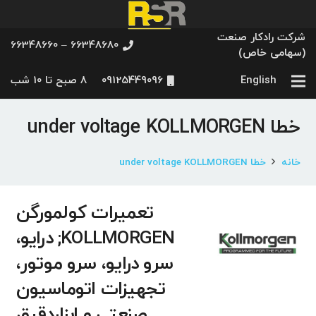
شرکت رادکار صنعت
66348680 – 66348660
(سهامی خاص)
English
09125449096
8 صبح تا 10 شب
خطا under voltage KOLLMORGEN
خانه
خطا under voltage KOLLMORGEN
تعمیرات کولمورگن
KOLLMORGEN; درایو،
سرو درایو، سرو موتور،
تجهیزات اتوماسیون
صنعتی و ابزاردقیق