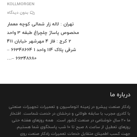
KOLLMORGEN
بدون دیدگاه
تهران : لاله زار شمالی کوچه معمار
مخصوص پاساژ چلچراغ طبقه 3 واحد
2 کرج : فاز 4 مهرشهر خیابان 411
شرقی پلاک 114 واحد 1 66348664 –
66348680 –…
درباره ما
رادکار صنعت پیشرو در زمینه اتوماسیون و تعمیرات تجهیزات صنعتی
با کادری مجرب با سابقه طولانی و درخشان در خدمت شماست. افتخار
ما 20 سال خوشنامی در صنعت کشور است. همه روزهای هفته حتی
روزهای تعطیل از ساعت 8 صبح تا 10 شب پاسخگوی شما هستیم.
جهت کسب اطمینان متقابل خدمات تعمیرات رادکار صنعت روی