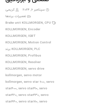
سپتامبر 6, 2024
کریمی
تعمیرات برندها
Brake unit KOLLMORGEN
,
CPU
KOLLMORGEN
,
Encoder
KOLLMORGEN
,
IGBT
KOLLMORGEN
,
Motion Control
,
KOLLMORGEN
PLC برند
KOLLMORGEN
,
Profibus
KOLLMORGEN
,
Resolver
KOLLMORGEN
,
servo drive
kollmorgen
,
servo motor
kollmorgen
,
servo star 600
,
servo
star400
,
servo star410
,
servo
star420
,
servo star430
,
servo
star440
,
servo star610
,
servo