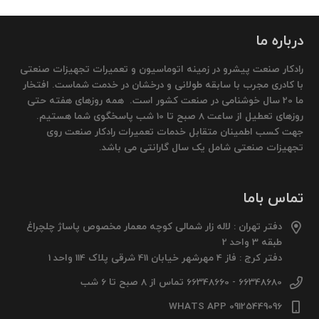
درباره ما
رادکار صنعت پیشرو در زمینه اتوماسیون و تعمیرات تجهیزات صنعتی
با کادری مجرب با سابقه طولانی و درخشان در خدمت شماست. افتخار
ما 20 سال خوشنامی در صنعت کشور است. همه روزهای هفته حتی
روزهای تعطیل از ساعت 8 صبح تا 10 شب پاسخگوی شما هستیم.
جهت کسب اطمینان متقابل خدمات تعمیرات رادکار صنعت روی
تجهیزات صنعتی شامل یک سال گارانتی می باشد.
تماس باما
دفتر تهران : لاله زار شمالی کوچه معمار مخصوص پاساژ چلچراغ
طبقه 3 واحد 2
دفتر کرج : فاز 4 مهرشهر خیابان 411 شرقی پلاک 114 واحد 1
66348680 - 66348660 تماس از 8 صبح تا 6 شب
09125449096 WHATS APP