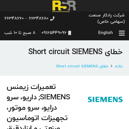
شرکت رادکار صنعت
66348680 – 66348660
(سهامی خاص)
English
09125449096
8 صبح تا 10 شب
خطای Short circuit SIEMENS
خانه
خطای Short circuit SIEMENS
تعمیرات زیمنس
SIEMENS; داریو، سرو
درایو، سرو موتور،
تجهیزات اتوماسیون
صنعتی و ابزاردقیق