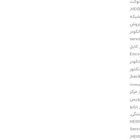
وکت
,
بکه
روش
کودر
servo m
کابل
Encoder
نکودر
نکتور
,
یست
,
مرکز
رویس
 درایو
ندگی
,
HEIDENH
Servo Mo
,