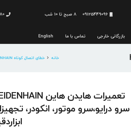
09125449096
8 صبح تا 10 شب
48660
بازرگانی خارجی
تماس با ما
English
نمایشگر و HMI
خانه
خطای اتصال کوتاه HEIDENHAIN
سرو درایو،سرو موتور، انکودر، تجهیز
ابزاردق