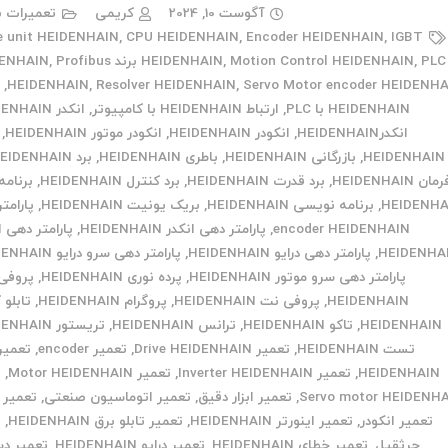
آگوست 10, 2024
کریمی
تعمیرات ب
e unit HEIDENHAIN
,
CPU HEIDENHAIN
,
Encoder HEIDENHAIN
,
IGBT
PLC برند HEIDENHAIN
,
Motion Control HEIDENHAIN
,
HEIDENHAIN
Profibus
,
Servo Motor encoder HEIDENH
,
Resolver HEIDENHAIN
,
HEIDENHAIN
,
ا
HEIDENHAIN با PLC
,
ارتباط HEIDENHAIN با کامپیوتر
,
انکدر HEIDENHAIN
انکدرHEIDENHAIN
,
انکودر HEIDENHAIN
,
انکودر موتور HEIDENHAIN
,
HEIDENHAIN
,
بازرگانی HEIDENHAIN
,
باطری HEIDENHAIN
,
برد HEIDENHAIN
مان HEIDENHAIN
,
برد قدرت HEIDENHAIN
,
برد کنترل HEIDENHAIN
,
برنامه
HEIDENHA
,
برنامه نویسی HEIDENHAIN
,
بریک یونیت HEIDENHAIN
,
پارامت
encoder HEIDENHAIN
,
پارامتر دهی انکدر HEIDENHAIN
,
پارامتر دهی ا
HEIDENHA
,
پارامتر دهی درایو HEIDENHAIN
,
پارامتر دهی سرو درایو HEIDENHAIN
پارامتر دهی سرو موتور HEIDENHAIN
,
پرده نوری HEIDENHAIN
,
پروفی
HEIDENHAIN
,
پروفی نت HEIDENHAIN
,
پروگرام HEIDENHAIN
,
تابلو 
HEIDENHAIN
,
تاکو HEIDENHAIN
,
ترانس HEIDENHAIN
,
تریستور HEIDENHAIN
تست HEIDENHAIN
,
تعمیر Drive HEIDENHAIN
,
تعمیر encoder
,
HEIDENHAIN
,
تعمیر Inverter HEIDENHAIN
,
تعمیر Motor HEIDENHAIN
,
ت
Servo motor HEIDENH
,
تعمیر ابزار دقیق
,
تعمیر اتوماسیون صنعتی
,
تعمیر ا
تعمیر انکودر
,
تعمیر اینورتر HEIDENHAIN
,
تعمیر تابلو برق HEIDENHAIN
,
ت
جرثقیل
,
تعمیر خطای HEIDENHAIN
,
تعمیر درایو HEIDENHAIN
,
تعمیر دس