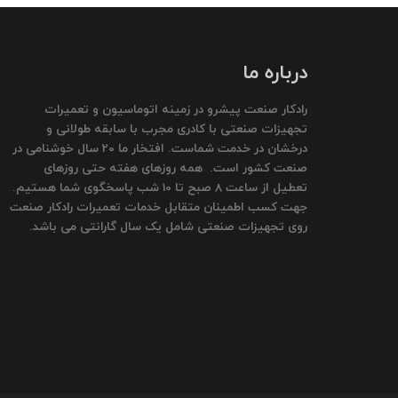
درباره ما
رادکار صنعت پیشرو در زمینه اتوماسیون و تعمیرات
تجهیزات صنعتی با کادری مجرب با سابقه طولانی و
درخشان در خدمت شماست. افتخار ما 20 سال خوشنامی در
صنعت کشور است. همه روزهای هفته حتی روزهای
تعطیل از ساعت 8 صبح تا 10 شب پاسخگوی شما هستیم.
جهت کسب اطمینان متقابل خدمات تعمیرات رادکار صنعت
روی تجهیزات صنعتی شامل یک سال گارانتی می باشد.