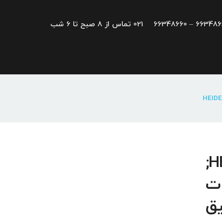
66348680 – 663
021 تماس از 8 صبح تا 6 شب
تعمیرات هایدن هاین HEIDENHAIN;
ات
یق