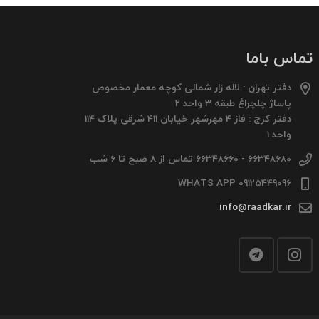
تماس باما
دفتر تهران : لاله زار شمالی کوچه معمار مخصوص
پاساژ چلچراغ طبقه 3 واحد 2
دفتر کرج : فاز 4 مهرشهر خیابان 411 شرقی پلاک 114
واحد 1
66348680 - 66348660 تماس از 8 صبح تا 6 شب
09125449096 WHATS APP
info@raadkar.ir