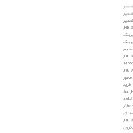
عمیر
عمیر
عمیر
,
رینگ
رینگ
نظیم
,
servo m
,
محور
خرید
,
خط
اضافه
,
هنمای
,
کرون