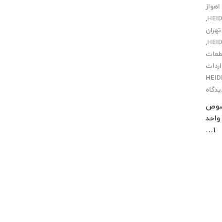
اهواز
,
تهران
,
طعات
اردات
یدگاه
ر مخصوص
اژ چلچراغ طبقه 3 واحد 2 کرج : فاز 4 مهرشهر خیابان 411 شرقی پلاک 114 واحد
1…