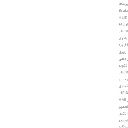
رندها
Brak
رتباط
,
باتری
,
برد
 ریزی
ر دهی
نکودر
,
 باس
کنترل
,
تعمیر HMI
عمیر
نکدر
,
عمیر
تگاه