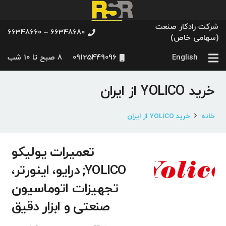
شرکت رادکار صنعت
66348680 – 66348660
(سهامی خاص)
English
09125449096
8 صبح تا 10 شب
خرید YOLICO از ایران
خانه
خرید YOLICO از ایران
تعمیرات یولیکو
YOLICO; درایو، اینورتر،
تجهیزات اتوماسیون
صنعتی و ابزار دقیق