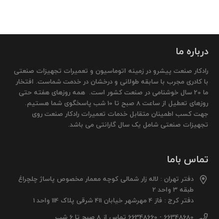
درباره ما
رادکار صنعت پیشرو در زمینه اتوماسیون و تعمیرات تجهیزات صنعتی
با کادری مجرب با سابقه طولانی و درخشان در خدمت شماست. افتخار
ما 20 سال خوشنامی در صنعت کشور است. همه روزهای هفته حتی
روزهای تعطیل از ساعت 8 صبح تا 10 شب پاسخگوی شما هستیم.
جهت کسب اطمینان متقابل خدمات تعمیرات رادکار صنعت روی
تجهیزات صنعتی شامل یک سال گارانتی می باشد.
تماس باما
دفتر تهران : لاله زار شمالی کوچه معمار مخصوص پاساژ چلچراغ
طبقه 3 واحد 2
دفتر کرج : فاز 4 مهرشهر خیابان 411 شرقی پلاک 114 واحد 1
66348680 - 66348660 تماس از 8 صبح تا 6 شب