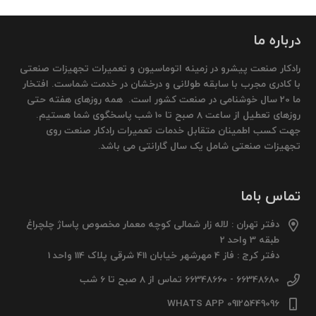
درباره ما
رادکار صنعت پیشرو در زمینه اتوماسیون و تعمیرات تجهیزات صنعتی
با کادری مجرب با سابقه طولانی و درخشان در خدمت شماست. افتخار
ما 20 سال خوشنامی در صنعت کشور است. همه روزهای هفته حتی
روزهای تعطیل از ساعت 8 صبح تا 10 شب پاسخگوی شما هستیم.
جهت کسب اطمینان متقابل خدمات تعمیرات رادکار صنعت روی
تجهیزات صنعتی شامل یک سال گارانتی می باشد.
تماس باما
دفتر تهران : لاله زار شمالی کوچه معمار مخصوص پاساژ چلچراغ
طبقه 3 واحد 2
دفتر کرج : فاز 4 مهرشهر خیابان 411 شرقی پلاک 114 واحد 1
66348680 - 66348660 تماس از 8 صبح تا 6 شب
09125449096 WHATS APP