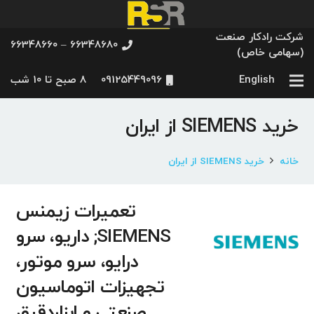
شرکت رادکار صنعت
66348680 – 66348660
(سهامی خاص)
English
09125449096
8 صبح تا 10 شب
خرید SIEMENS از ایران
خانه
خرید SIEMENS از ایران
تعمیرات زیمنس
SIEMENS; داریو، سرو
درایو، سرو موتور،
تجهیزات اتوماسیون
صنعتی و ابزاردقیق