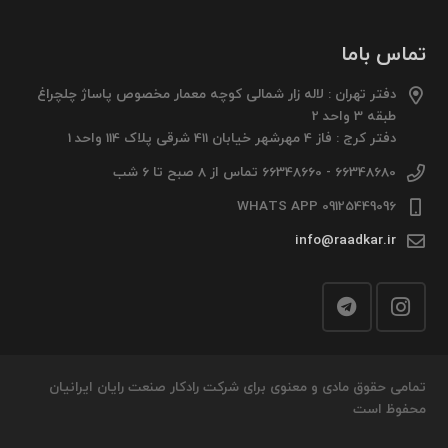
تماس باما
دفتر تهران : لاله زار شمالی کوچه معمار مخصوص پاساژ چلچراغ
طبقه 3 واحد 2
دفتر کرج : فاز 4 مهرشهر خیابان 411 شرقی پلاک 114 واحد 1
66348680 - 66348660 تماس از 8 صبح تا 6 شب
09125449096 WHATS APP
info@raadkar.ir
تمامی حقوق مادی و معنوی برای شرکت رادکار صنعت رایان ایرانیان
محفوظ است