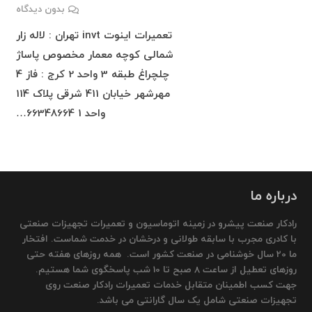
بدون دیدگاه
تعمیرات اینوت invt تهران : لاله زار
شمالی کوچه معمار مخصوص پاساژ
چلچراغ طبقه 3 واحد 2 کرج : فاز 4
مهرشهر خیابان 411 شرقی پلاک 114
واحد 1 66348664…
درباره ما
رادکار صنعت پیشرو در زمینه اتوماسیون و تعمیرات تجهیزات صنعتی
با کادری مجرب با سابقه طولانی و درخشان در خدمت شماست. افتخار
ما 20 سال خوشنامی در صنعت کشور است. همه روزهای هفته حتی
روزهای تعطیل از ساعت 8 صبح تا 10 شب پاسخگوی شما هستیم.
جهت کسب اطمینان متقابل خدمات تعمیرات رادکار صنعت روی
تجهیزات صنعتی شامل یک سال گارانتی می باشد.