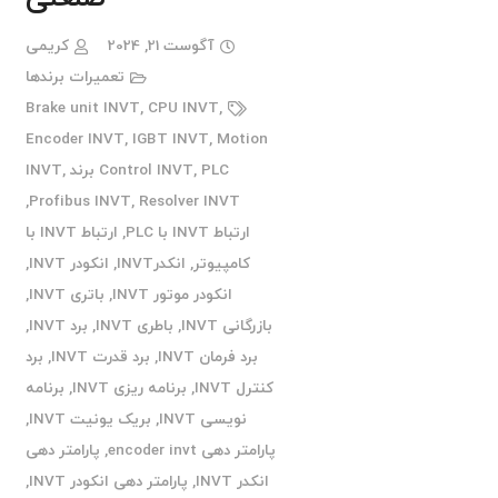
آگوست 21, 2024
کریمی
تعمیرات برندها
Brake unit INVT
,
CPU INVT
,
Encoder INVT
,
IGBT INVT
,
Motion
PLC برند INVT
,
Control INVT
,
,
Profibus INVT
,
Resolver INVT
ارتباط INVT با PLC
,
ارتباط INVT با
کامپیوتر
,
انکدرINVT
,
انکودر INVT
,
انکودر موتور INVT
,
باتری INVT
,
بازرگانی INVT
,
باطری INVT
,
برد INVT
,
برد فرمان INVT
,
برد قدرت INVT
,
برد
کنترل INVT
,
برنامه ریزی INVT
,
برنامه
نویسی INVT
,
بریک یونیت INVT
,
پارامتر دهی encoder invt
,
پارامتر دهی
انکدر INVT
,
پارامتر دهی انکودر INVT
,