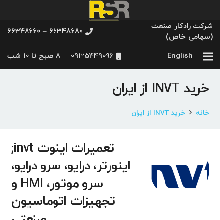
شرکت رادکار صنعت
66348680 – 66348660
(سهامی خاص)
English
09125449096
8 صبح تا 10 شب
خرید INVT از ایران
خانه
خرید INVT از ایران
تعمیرات اینوت invt;
اینورتر، درایو، سرو درایو،
سرو موتور، HMI و
تجهیزات اتوماسیون
صنعتی