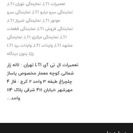
تعمیرات LTI
,
نمایندگی تهران LTI
,
نمایندگی سرو درایو LTI
,
نمایندگی سرو
موتور LTI
,
نمایندگی شیراز LTI
,
نمایندگی فروش LTI
,
نمایندگی قطعات
LTI
,
نمایندگی مرکزی LTI
,
نمایندگی
مشهد LTI
,
واردات LTI
,
واردات برد LTI
بدون دیدگاه
تعمیرات ال تی آی LTI تهران : لاله زار
شمالی کوچه معمار مخصوص پاساژ
چلچراغ طبقه 3 واحد 2 کرج : فاز 4
مهرشهر خیابان 411 شرقی پلاک 114
واحد…