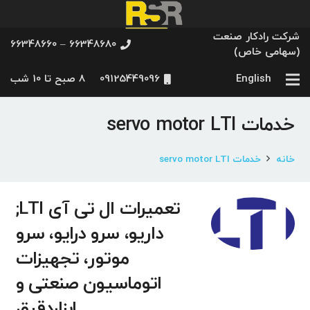
شرکت رادکار صنعت
66348680 – 66348660
(سهامی خاص)
English
09125449096
8 صبح تا 10 شب
خدمات servo motor LTI
خانه
خدمات servo motor LTI
تعمیرات ال تی آی LTI;
داریو، سرو درایو، سرو
موتور، تجهیزات
اتوماسیون صنعتی و
ابزاردقیق