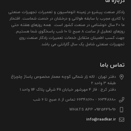
درباره ما
رادکار صنعت پیشرو در زمینه اتوماسیون و تعمیرات تجهیزات صنعتی
با کادری مجرب با سابقه طولانی و درخشان در خدمت شماست. افتخار
ما 20 سال خوشنامی در صنعت کشور است. همه روزهای هفته حتی
روزهای تعطیل از ساعت 8 صبح تا 10 شب پاسخگوی شما هستیم.
جهت کسب اطمینان متقابل خدمات تعمیرات رادکار صنعت روی
تجهیزات صنعتی شامل یک سال گارانتی می باشد.
تماس باما
دفتر تهران : لاله زار شمالی کوچه معمار مخصوص پاساژ چلچراغ
طبقه 3 واحد 2
دفتر کرج : فاز 4 مهرشهر خیابان 411 شرقی پلاک 114 واحد 1
66348680 - 66348660 تماس از 8 صبح تا 6 شب
09125449096 WHATS APP
info@raadkar.ir