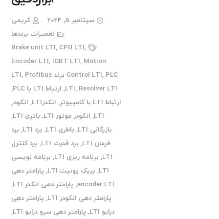
سپتامبر 5, 2024
کریمی
تعمیرات برندها
Brake unit LTI
,
CPU LTI
,
Encoder LTI
,
IGBT LTI
,
Motion
PLC برند LTI
,
Control LTI
Profibus
,
Resolver LTI
,
LTI
,
ارتباط LTI با PLC
,
ارتباط LTI با کامپیوتر
,
انکدرLTI
,
انکودر
LTI
,
انکودر موتور LTI
,
باتری LTI
,
بازرگانی LTI
,
باطری LTI
,
برد LTI
,
برد
فرمان LTI
,
برد قدرت LTI
,
برد کنترل
LTI
,
برنامه ریزی LTI
,
برنامه نویسی
LTI
,
بریک یونیت LTI
,
پارامتر دهی
encoder LTI
,
پارامتر دهی انکدر LTI
,
پارامتر دهی انکودر LTI
,
پارامتر دهی
درایو LTI
,
پارامتر دهی سرو درایو LTI
,