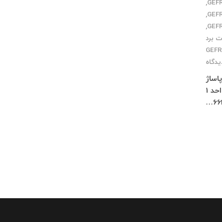
,
,
,
ت برد
GEF
یدگاه
 پاساژ
چلچراغ طبقه 3 واحد 2 کرج : فاز 4 مهرشهر خیابان 411 شرقی پلاک 114 واحد 1
66