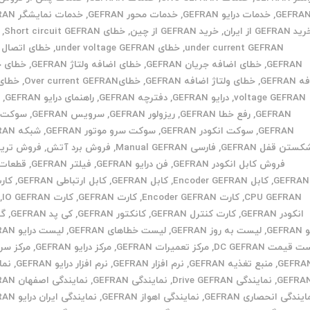
GEFRA
,
خدمات درایو GEFRAN
,
خدمات محور GEFRAN
,
خدمات نمایشگر GEFRAN
د GEFRAN از ایران
,
خرید GEFRAN از چین
,
خطای Short circuit GEFRAN
,
under current GEFRAN
,
خطای under voltage GEFRAN
,
خطای اتصال ک
GEFRAN
,
خطای اضافه جریان GEFRAN
,
خطای اضافه ولتاژ GEFRAN
,
خطای ج
GEFRA
,
خطای ولتاژ اضافه GEFRAN
,
خطایOver current GEFRAN
,
voltage GEFRAN
,
درایو GEFRAN
,
دفترچه GEFRAN
,
راهنمای درایو GEFRAN
,
ر
GEFRAN
,
رفع خطا GEFRAN
,
ریزولور GEFRAN
,
سرویس GEFRAN
,
سوکت ا
GEFRAN
,
سوکت انکودر GEFRAN
,
سوکت سرو موتور GEFRAN
,
شبکه GEFRAN
کستن قفل GEFRAN
,
فارسی Manual GEFRAN
,
فروش برد آتش
,
فروش تریس
فروش کابل انکودر GEFRAN
,
فن درایو GEFRAN
,
فیلتر GEFRAN
,
قطعات 
GEFRAN
,
کابل Encoder GEFRAN
,
کابل GEFRAN
,
کابل ارتباطی GEFRAN
,
CPU GEFRAN
,
کارت Encoder GEFRAN
,
کارت GEFRAN
,
کارت IO GEFRAN
,
انکودر GEFRAN
,
کارت کنترل GEFRAN
,
کانکتور GEFRAN
,
کی پد GEFRAN
,
گا
GEFR
,
لیست به روز GEFRAN
,
لیست خطاهای GEFRAN
,
لیست درایو GEFRAN
 قیمت DC GEFRAN
,
مرکز تعمیرات GEFRAN
,
مرکز درایو GEFRAN
,
مرکز س
GEFRA
,
منبع تغذیه GEFRAN
,
نرم افزار GEFRAN
,
نرم افزار درایو GEFRAN
,
نما
GEFRA
,
نمایندگی Drive GEFRAN
,
نمایندگی GEFRAN
,
نمایندگی اصفهان GEFRAN
ایندگی انحصاری GEFRAN
,
نمایندگی اهواز GEFRAN
,
نمایندگی ایران درایو GEFRAN