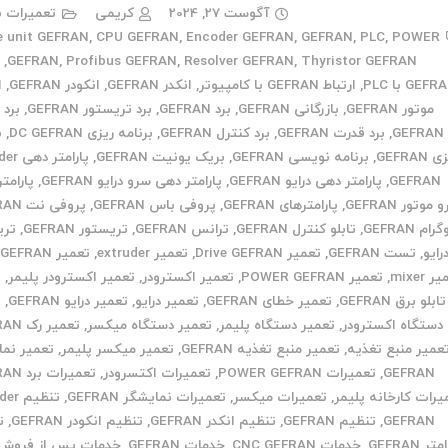
آگوست 27, 2024
کریمی
تعمیرات ب
e unit GEFRAN
,
CPU GEFRAN
,
Encoder GEFRAN
,
GEFRAN
,
PLC
,
POWER
Thyristor GEFRAN
,
Resolver GEFRAN
,
Profibus GEFRAN
,
GEFRAN
,
ا
GEF با PLC
,
ارتباط GEFRAN با کامپیوتر
,
انکدر GEFRAN
,
انکودر GEFRAN
,
ا
موتور GEFRAN
,
بازرگانی GEFRAN
,
برد GEFRAN
,
برد تریستور GEFRAN
,
برد 
GEFRAN
,
برد قدرت GEFRAN
,
برد کنترل GEFRAN
,
برنامه ریزی DC GEFRAN
,
ب
GEFRAN
,
برنامه نویسی GEFRAN
,
بریک یونیت GEFRAN
,
پارامتر
GEFRAN
,
پارامتر دهی درایو GEFRAN
,
پارامتر دهی سرو درایو GEFRAN
,
پارامت
موتور GEFRAN
,
پارامترهای GEFRAN
,
پروفی باس GEFRAN
,
پروفی نت GEFRAN
ام GEFRAN
,
تابلو کنترل GEFRAN
,
ترانس GEFRAN
,
تریستور GEFRAN
,
تری
رایو
,
تست GEFRAN
,
تعمیر Drive GEFRAN
,
تعمیر extruder
,
تعمیر HMI GEFRAN
 mixer
,
تعمیر POWER GEFRAN
,
تعمیر اکسترودر
,
تعمیر اکسترودر پلیمر
,
ت
تابلو برق GEFRAN
,
تعمیر خطای GEFRAN
,
تعمیر درایو
,
تعمیر درایو GEFRAN
,
ت
دستگاه اکسترودر
,
تعمیر دستگاه پلیمر
,
تعمیر دستگاه میکسر
,
تعمیر رک GEFRAN
عمیر منبع تغذیه
,
تعمیر منبع تغذیه GEFRAN
,
تعمیر میکسر پلیمر
,
تعمیر نما
GEFRAN
,
تعمیرات POWER GEFRAN
,
تعمیرات اکتسرودر
,
تعمیرات برد GEFRAN
یرات کارخانه پلیمر
,
تعمیرات میکسر
,
تعمیرات نمایشگر GEFRAN
,
تنظیم
GEFRAN
,
تنظیم GEFRAN
,
تنظیم انکدر GEFRAN
,
تنظیم انکودر GEFRAN
,
ت
تر GEFRAN
,
خدمات CNC GEFRAN
,
خدمات GEFRAN
,
خدمات پس از فروش د