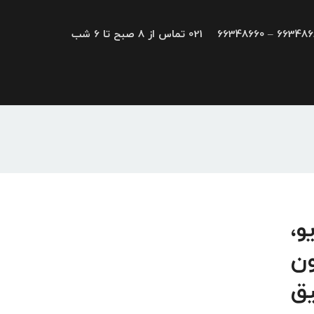
66348680 – 663
021 تماس از 8 صبح تا 6 شب
 GEFRAN; درایو،
سیون
یق