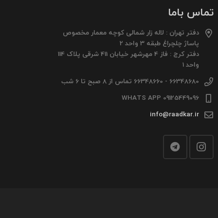
تماس باما
دفتر تهران : لاله زار شمالی کوچه معمار مخصوص
پاساژ چلچراغ طبقه 3 واحد 2
دفتر کرج : فاز 4 مهرشهر خیابان 411 شرقی پلاک 114
واحد 1
66348680 - 66348660 تماس از 8 صبح تا 6 شب
09125449096 WHATS APP
info@raadkar.ir