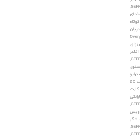
,
خطای
وتاه
ریان
خطایOver
زولور
نکدر
,
تور
,
درایو
کارت DC
کارت
رانتی
,
رویس
یشگر
,
,