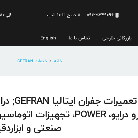
09125449096
8 صبح تا 10 شب
48660
بازرگانی خارجی
تماس با ما
English
نمایشگر و HMI
خانه
خدمات GEFRAN
تعمیرات جفران ایتالیا
سرو درایو، POWER، تجهیزات اتوما
صنعتی و ابزاردق