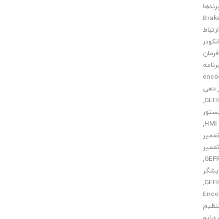
رندها
Brak
رتباط
نکودر
فرمان
رنامه
 دهی encoder
ر دهی
,
ستور
,
عمیر
عمیر
,
یشگر
,
 Encoder
نظیم
رایو