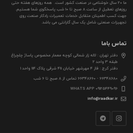
ما 20 سال خوشنامی در صنعت کشور است. همه روزهای هفته حتی
روزهای تعطیل از ساعت 8 صبح تا 10 شب پاسخگوی شما هستیم.
جهت کسب اطمینان متقابل خدمات تعمیرات رادکار صنعت روی
تجهیزات صنعتی شامل یک سال گارانتی می باشد.
تماس باما
دفتر تهران : لاله زار شمالی کوچه معمار مخصوص پاساژ چلچراغ
طبقه 3 واحد 2
دفتر کرج : فاز 4 مهرشهر خیابان 411 شرقی پلاک 114 واحد 1
66348680 - 66348660 تماس از 8 صبح تا 6 شب
09125449096 WHATS APP
info@raadkar.ir