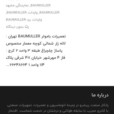
BAUMULLER
,
نمایندگی مشهد
BAUMULLER
,
واردات BAUMULLER
,
واردات برد BAUMULLER
بدون دیدگاه
تعمیرات بامولر BAUMULLER تهران :
لاله زار شمالی کوچه معمار مخصوص
پاساژ چلچراغ طبقه 3 واحد 2 کرج :
فاز 4 مهرشهر خیابان 411 شرقی پلاک
114 واحد 1 66348664…
درباره ما
رادکار صنعت پیشرو در زمینه اتوماسیون و تعمیرات تجهیزات صنعتی
با کادری مجرب با سابقه طولانی و درخشان در خدمت شماست. افتخار