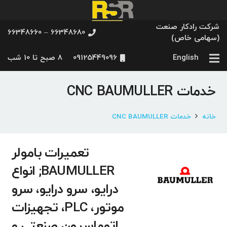
شرکت رادکار صنعت
66348680 – 66348660
(سهامی خاص)
English
09125449096
8 صبح تا 10 شب
خدمات CNC BAUMULLER
خانه
خدمات CNC BAUMULLER
تعمیرات بامولر
BAUMULLER; انواع
درایو، سرو درایو، سرو
موتور، PLC، تجهیزات
اتوماسیون صنعتی و