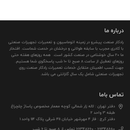
درباره ما
رادکار صنعت پیشرو در زمینه اتوماسیون و تعمیرات تجهیزات صنعتی
با کادری مجرب با سابقه طولانی و درخشان در خدمت شماست. افتخار
ما 20 سال خوشنامی در صنعت کشور است. همه روزهای هفته حتی
روزهای تعطیل از ساعت 8 صبح تا 10 شب پاسخگوی شما هستیم.
جهت کسب اطمینان متقابل خدمات تعمیرات رادکار صنعت روی
تجهیزات صنعتی شامل یک سال گارانتی می باشد.
تماس باما
دفتر تهران : لاله زار شمالی کوچه معمار مخصوص پاساژ چلچراغ
طبقه 3 واحد 2
دفتر کرج : فاز 4 مهرشهر خیابان 411 شرقی پلاک 114 واحد 1
66348680 - 66348660 تماس از 8 صبح تا 6 شب