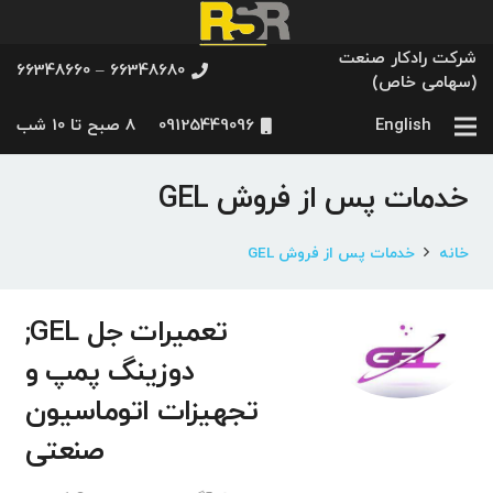
شرکت رادکار صنعت
66348680 – 66348660
(سهامی خاص)
English
09125449096
8 صبح تا 10 شب
خدمات پس از فروش GEL
خانه
خدمات پس از فروش GEL
تعمیرات جل GEL;
دوزینگ پمپ و
تجهیزات اتوماسیون
صنعتی