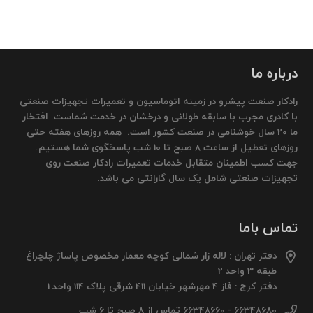
درباره ما
رادکار صنعت پیشرو در زمینه اتوماسیون و تعمیرات تجهیزات صنعتی
با کادری مجرب با سابقه طولانی و درخشان در خدمت شماست. افتخار
ما 20 سال خوشنامی در صنعت کشور است. همه روزهای هفته حتی
روزهای تعطیل از ساعت 8 صبح تا 10 شب پاسخگوی شما هستیم.
جهت کسب اطمینان متقابل خدمات تعمیرات رادکار صنعت روی
تجهیزات صنعتی شامل یک سال گارانتی می باشد.
تماس باما
دفتر تهران : لاله زار شمالی کوچه معمار مخصوص پاساژ چلچراغ
طبقه 3 واحد 2
دفتر کرج : فاز 4 مهرشهر خیابان 411 شرقی پلاک 114 واحد 1
66348680 - 66348660 تماس از 8 صبح تا 6 شب