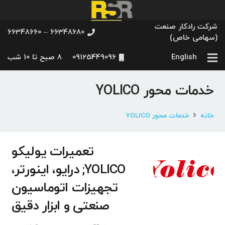
شرکت رادکار صنعت
66348680 – 66348660
(سهامی خاص)
English
09125449096
8 صبح تا 10 شب
خدمات محور YOLICO
خانه
خدمات محور YOLICO
تعمیرات یولیکو
YOLICO; درایو، اینورتر،
تجهیزات اتوماسیون
صنعتی و ابزار دقیق