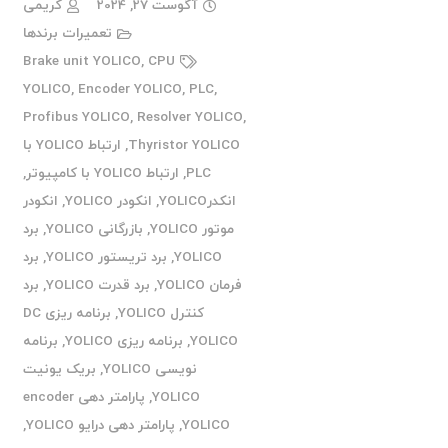
آگوست 27, 2024
کریمی
تعمیرات برندها
Brake unit YOLICO
,
CPU
YOLICO
,
Encoder YOLICO
,
PLC
,
Profibus YOLICO
,
Resolver YOLICO
,
Thyristor YOLICO
,
ارتباط YOLICO با
PLC
,
ارتباط YOLICO با کامپیوتر
,
انکدرYOLICO
,
انکودر YOLICO
,
انکودر
موتور YOLICO
,
بازرگانی YOLICO
,
برد
YOLICO
,
برد تریستور YOLICO
,
برد
فرمان YOLICO
,
برد قدرت YOLICO
,
برد
کنترل YOLICO
,
برنامه ریزی DC
YOLICO
,
برنامه ریزی YOLICO
,
برنامه
نویسی YOLICO
,
بریک یونیت
YOLICO
,
پارامتر دهی encoder
YOLICO
,
پارامتر دهی درایو YOLICO
,