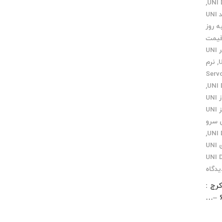
,
کی پد UNI
 روز
یمت
مرکز تعمیرات انکدر UNI
,
نرم
ایندگی Servo
,
نمایندگی اهواز UNI
نمایندگی تبریز UNI
 سرو
,
نمایندگی مرکزی UNI
یدگاه
 زار شمالی کوچه معمار مخصوص پاساژ چلچراغ طبقه 3 واحد 2 کرج :