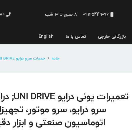
09125449096
8 صبح تا 10 شب
48660
بازرگانی خارجی
تماس با ما
English
نمایشگر و HMI
خانه
خدمات سرو درایو UNI DRIVE
تعمیرات یونی درایو VE
سرو درایو، سرو موتور، تجهیز
اتوماسیون صنعتی و ابزار دق