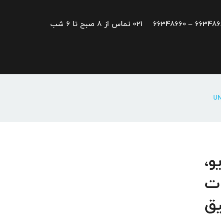
66348680 – 663
021 تماس از 8 صبح تا 6 شب
UNI DRI; درایو،
ات
یق