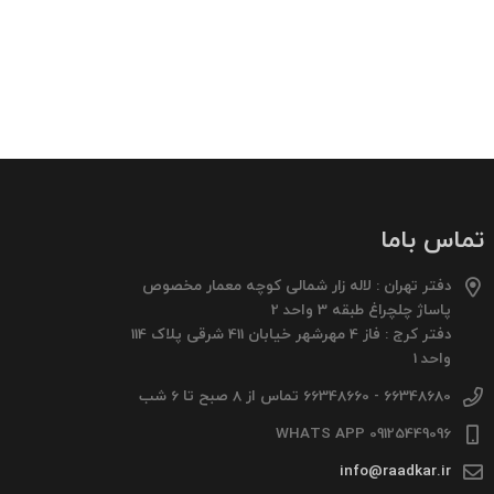
تماس باما
دفتر تهران : لاله زار شمالی کوچه معمار مخصوص
پاساژ چلچراغ طبقه 3 واحد 2
دفتر کرج : فاز 4 مهرشهر خیابان 411 شرقی پلاک 114
واحد 1
66348680 - 66348660 تماس از 8 صبح تا 6 شب
09125449096 WHATS APP
info@raadkar.ir