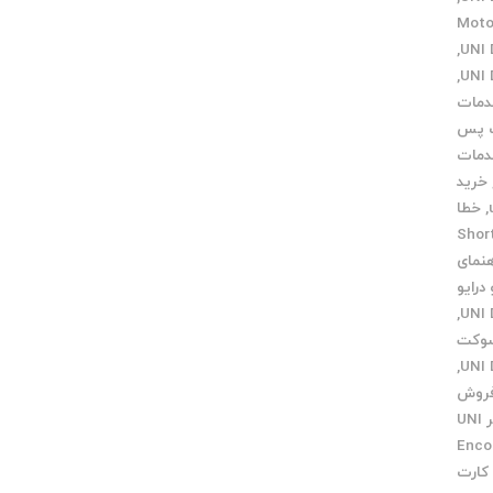
گ Motor UNI
,
,
مات
 پس
مات
خرید
,
خطا
Short 
هنمای
درایو
,
وکت
,
روش
فیلتر UNI
Encoder
کارت