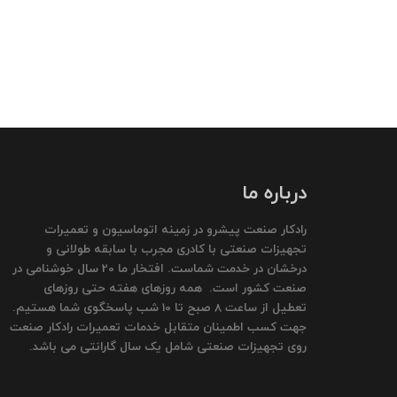
درباره ما
رادکار صنعت پیشرو در زمینه اتوماسیون و تعمیرات
تجهیزات صنعتی با کادری مجرب با سابقه طولانی و
درخشان در خدمت شماست. افتخار ما 20 سال خوشنامی در
صنعت کشور است. همه روزهای هفته حتی روزهای
تعطیل از ساعت 8 صبح تا 10 شب پاسخگوی شما هستیم.
جهت کسب اطمینان متقابل خدمات تعمیرات رادکار صنعت
روی تجهیزات صنعتی شامل یک سال گارانتی می باشد.