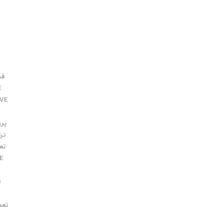
قدرت
E
IVE
پروفی
ترانس
تعمیر E
VE
ت
تعم
ک