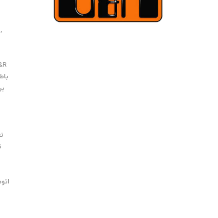
R
,
B&R با ک
باطری
بر
تعم
تع
اتو