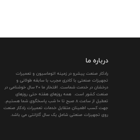
درباره ما
رادکار صنعت پیشرو در زمینه اتوماسیون و تعمیرات
تجهیزات صنعتی با کادری مجرب با سابقه طولانی و
درخشان در خدمت شماست. افتخار ما 20 سال خوشنامی در
صنعت کشور است. همه روزهای هفته حتی روزهای
تعطیل از ساعت 8 صبح تا 10 شب پاسخگوی شما هستیم.
جهت کسب اطمینان متقابل خدمات تعمیرات رادکار صنعت
روی تجهیزات صنعتی شامل یک سال گارانتی می باشد.