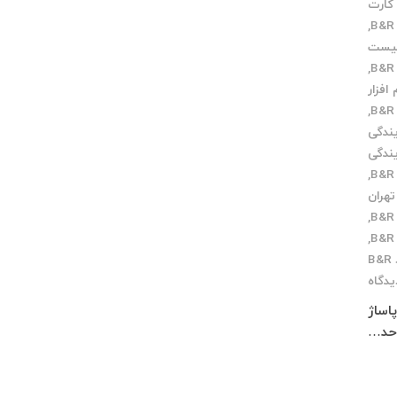
کارت
,
یست
,
 افزار
,
یندگی
یندگی
,
تهران
,
,
B
یدگاه
 پاساژ