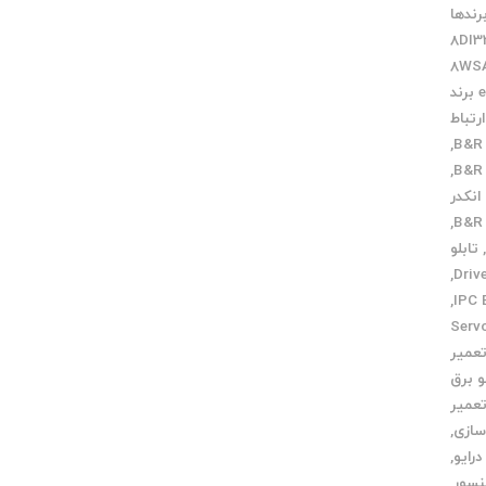
رندها
8DI3
8WSA
PLC برند
رتباط
,
,
انکدر
,
تابلو
,
,
Servo m
عمیر
و برق
عمیر
سازی
,
رایو
,
نسور
,