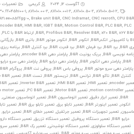
آگوست 12, 2024
کریمی
تعمیرات ب
30.ff045hi00-1
,
8V1010.00-2
,
8V1010.001-2
,
8V1010.50-2
,
8V1010.501-2
,
21.ee085ffgg-0
,
Brake unit B&R
,
CNC Indramat
,
CNC rexroth
,
CPU B&
encoder B&R
,
HMI B&R
,
IGBT B&R
,
Motion Control B&R
,
PLC B&R
,
x67 B&r
,
x20 B&R
,
Resolver B&R
,
Profibus B&R
,
B&R
,
ارتباط B&R با PLC
,
ا
امپیوتر
,
انکدرB&R
,
انکودر B&R
,
انکودر موتور B&R
,
باتری B&R
,
بازرگانی B&R
 B&R
,
برد B&R
,
برد فرمان B&R
,
برد قدرت B&R
,
برد کنترل B&R
,
برنامه ریزی B&R
نامه نویسی B&R
,
بریک یونیت B&R
,
پارامتر دهی encoder B&R
,
پارامتر دهی 
B&R
,
پارامتر دهی انکودر B&R
,
پارامتر دهی درایو B&R
,
پارامتر دهی سرو درایو B&R
پارامتر دهی سرو موتور B&R
,
پروفی باس B&R
,
پروفی نت B&R
,
پروگرام B&R
,
کنترل B&R
,
تاکو B&R
,
ترانس B&R
,
تریستور B&R
,
تست B&R
,
تعمیر Drive B&R
یر encoder
,
تعمیر HMI
,
تعمیر HMI B&R
,
تعمیر Inverter B&R
,
تعمیر IPC B&R
میر motion controller
,
تعمیر Motor B&R
,
تعمیر PC B&R
,
تعمیر otor
B&R
,
تعمیر ابزار دقیق
,
تعمیر اتوماسیون B&R
,
تعمیر اتوماسیون صنعتی
,
ت
انکودر
,
تعمیر اینورتر B&R
,
تعمیر تابلو برق
,
تعمیر تابلو برق B&R
,
تعمیر تابل
ماسیون
,
تعمیر تجهیزات B&R
,
تعمیر جرثقیل
,
تعمیر خطای B&R
,
تعمیر درایو
,
ت
درایو B&R
,
تعمیر دستگاه پروفیل
,
تعمیر دستگاه تزریق
,
تعمیر دستگاه دارو
تعمیر دستگاه سلولوزی
,
تعمیر دستگاه نوشیدنی
,
تعمیر رک B&R
,
تعمیر سرو د
تعمیر سرو موتور
,
تعمیر سرو موتور B&R
,
تعمیر سرودرایو آکوپوس
,
تعمیر س