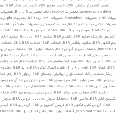
تعمیر کامپیوتر صنعتی B&R
,
تعمیر موتور B&R
,
تعمیر نمایشگر B&R
,
تعم
acopos servo drive
,
تعمیرات alen bradley
,
تعمیرات B and R
,
تعمیرات B&R
رات CNC
,
تعمیرات heidenhain
,
تعمیرات HMI برند B&R
,
تعمیرات plc برند B&R
عمیرات انکدر
,
تعمیرات برد B&R
,
تعمیرات صنعتی
,
تعمیرات نمایشگر B&R
,
تع
بلبرینگ B&R
,
تعویض بلبرینگ Motor B&R
,
تعویض بلبرینگ Servo motor B&R
تعویض بلبرینگ موتور B&R
,
تنظیم B&R
,
تنظیم Encoder B&R
,
تنظیم انکدر B&R
م انکودر B&R
,
تنظیم پارامتر B&R
,
خدمات B&R
,
خدمات CNC B&R
,
خ
motor B&
,
خدمات پس از فروش B&R
,
خدمات درایو B&R
,
خدمات سرو درایو B&R
ات سرو موتور B&R
,
خدمات محور B&R
,
خدمات نمایشگر B&R
,
خرید B&R از ایران
 از چین
,
خطا under voltage B&R
,
خطا ولتاژ اضافه B&R
,
خطاoltage
B&R
,
خطای Short circuit B&R
,
خطای اتصال کوتاه B&R
,
درایو B&R
,
دفترچه B&R
رادکار صنعت
,
رادکار صنعت رایان ایرانیان
,
راهنمای B&R
,
رزولور B&R
,
رفع خطا B&R
ریزولور B&R
,
سرو درایو B&R
,
سرو موتور B&R
,
سرو موتور بی اند آر
,
سرویس B&R
سنکرون کردن B&R
,
سوکت B&R
,
سوکت Encoder B&R
,
سوکت انکدر B&R
,
س
انکودر B&R
,
سوکت سرو موتور B&R
,
سیم پیچی سرو موتور B&R
,
شبکه B&R
ستن قفل B&R
,
فارسی Manual B&R
,
فروش acopos
,
فروش B&R
,
فروش ان
B&R
,
فروش کابل انکودر B&R
,
فروش کامپیوتر B&R
,
فن درایو B&R
,
فیلتر B&R
قطعات servo motor B&R
,
قطعات درایو B&R
,
کابل B&R
,
کابل Encoder B&R
,