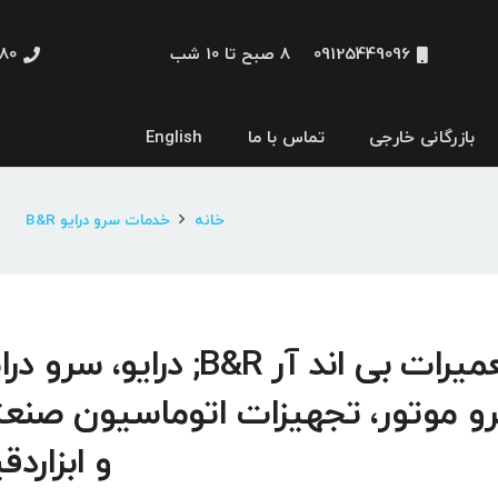
09125449096
8 صبح تا 10 شب
48660
بازرگانی خارجی
تماس با ما
English
نمایشگر و HMI
خانه
خدمات سرو درایو B&R
تعمیرات بی اند آر B&R; درایو، سرو 
و موتور، تجهیزات اتوماسیون صنع
و ابزاردق