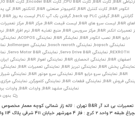
رتباطی B&R
,
کارت B&R
,
کارت CPU B&R
,
کارت Encoder B&R
,
کارت IO B&R
,
انکودر B&R
,
کارت کنترل B&R
,
کامپیوتر صنعتی B&R
,
کانکتور B&R
,
کی پد B&R
گارانتی B&R
,
گرفتن back up PLC
,
گرفتن بک آپ PLC
,
لیست به روز B&R
,
ل
ای B&R
,
لیست سرو های B&R
,
لیست قیمت B&R
,
مرکز B&R
,
مرکز تعمیرات B&R
 تعمیرات انکدر B&R
,
مرکز سرویس B&R
,
منبع تغذیه B&R
,
نرم افزار B&R
,
نرم
درایو B&R
,
نصب انکودر B&R
,
نمایشگر B&R
,
نمایندگی ACOPOS
,
نمایندگی B&R
نمایندگی bopsch
,
نمایندگی bosch rexroth
,
نمایندگی kollmorgen
,
نما
REXROTH
,
نمایندگی Servo Drive B&R
,
نمایندگی Servo Motor B&R
,
نما
اصفهان B&R
,
نمایندگی انحصاری B&R
,
نمایندگی اهواز B&R
,
نمایندگی ایران B&R
مایندگی پخش B&R
,
نمایندگی تبریز B&R
,
نمایندگی تعمیرات B&R
,
نمایندگی 
B&R
,
نمایندگی سرو درایو B&R
,
نمایندگی سرو موتور B&R
,
نمایندگی شیراز B&R
ندگی فروش B&R
,
نمایندگی قطعات B&R
,
نمایندگی کلمورگن
,
نمایندگی مرکزی B&R
نمایندگی مشهد B&R
,
واردات B&R
,
واردات برد &R
بدون د
تعمیرات بی اند آر B&R تهران : لاله زار شمالی کوچه معمار مخصوص
3 واحد 2 کرج : فاز 4 مهرشهر خیابان 411 شرقی پلاک 114 واحد…