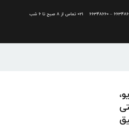
66348680 – 663
021 تماس از 8 صبح تا 6 شب
درایو،
تی
یق