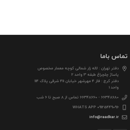
تماس باما
دفتر تهران : لاله زار شمالی کوچه معمار مخصوص
پاساژ چلچراغ طبقه 3 واحد 2
دفتر کرج : فاز 4 مهرشهر خیابان 411 شرقی پلاک 114
واحد 1
66348680 - 66348660 تماس از 8 صبح تا 6 شب
09125449096 WHATS APP
info@raadkar.ir