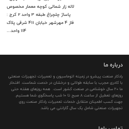
لاله زار شمالی کوچه معمار مخصوص
پاساژ چلچراغ طبقه 3 واحد 2 کرج :
فاز 4 مهرشهر خیابان 411 شرقی پلاک
114 واحد…
درباره ما
رادکار صنعت پیشرو در زمینه اتوماسیون و تعمیرات تجهیزات صنعتی
با کادری مجرب با سابقه طولانی و درخشان در خدمت شماست. افتخار
ما 20 سال خوشنامی در صنعت کشور است. همه روزهای هفته حتی
روزهای تعطیل از ساعت 8 صبح تا 10 شب پاسخگوی شما هستیم.
جهت کسب اطمینان متقابل خدمات تعمیرات رادکار صنعت روی
تجهیزات صنعتی شامل یک سال گارانتی می باشد.
تماس باما