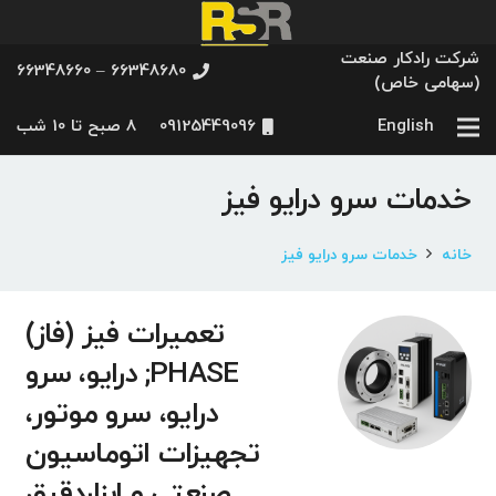
شرکت رادکار صنعت
66348680 – 66348660
(سهامی خاص)
English
09125449096
8 صبح تا 10 شب
خدمات سرو درایو فیز
خانه
خدمات سرو درایو فیز
تعمیرات فیز (فاز)
PHASE; درایو، سرو
درایو، سرو موتور،
تجهیزات اتوماسیون
صنعتی و ابزاردقیق