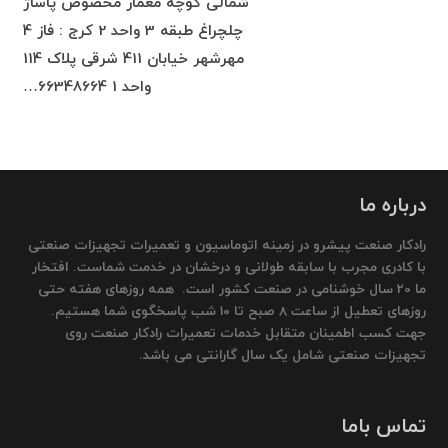
شمالی کوچه معمار مخصوص پاساژ
چلچراغ طبقه 3 واحد 2 کرج : فاز 4
مهرشهر خیابان 411 شرقی پلاک 114
واحد 1 66348664…
درباره ما
رادکار صنعت پیشرو در زمینه اتوماسیون و تعمیرات تجهیزات صنعتی
با کادری مجرب با سابقه طولانی و درخشان در خدمت شماست. افتخار
ما 20 سال خوشنامی در صنعت کشور است. همه روزهای هفته حتی
روزهای تعطیل از ساعت 8 صبح تا 10 شب پاسخگوی شما هستیم.
جهت کسب اطمینان متقابل خدمات تعمیرات رادکار صنعت روی
تجهیزات صنعتی شامل یک سال گارانتی می باشد.
تماس باما