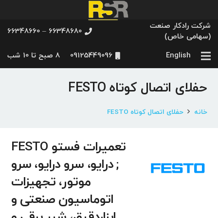
شرکت رادکار صنعت
66348680 – 66348660
(سهامی خاص)
English
09125449096
8 صبح تا 10 شب
حفلای اتصال کوتاه FESTO
خانه
حفلای اتصال کوتاه FESTO
تعمیرات فستو FESTO
; درایو، سرو درایو، سرو
موتور، تجهیزات
اتوماسیون صنعتی و
ابزاردقیق، شیر برقی و