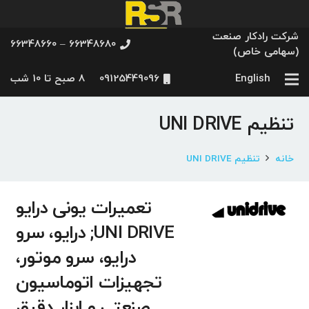
شرکت رادکار صنعت
66348680 – 66348660
(سهامی خاص)
English
09125449096
8 صبح تا 10 شب
تنظیم UNI DRIVE
خانه
تنظیم UNI DRIVE
تعمیرات یونی درایو
UNI DRIVE; درایو، سرو
درایو، سرو موتور،
تجهیزات اتوماسیون
صنعتی و ابزار دقیق