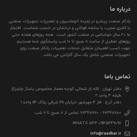
درباره ما
رادکار صنعت پیشرو در زمینه اتوماسیون و تعمیرات تجهیزات صنعتی
با کادری مجرب با سابقه طولانی و درخشان در خدمت شماست. افتخار
ما 20 سال خوشنامی در صنعت کشور است. همه روزهای هفته حتی
روزهای تعطیل از ساعت 8 صبح تا 10 شب پاسخگوی شما هستیم.
جهت کسب اطمینان متقابل خدمات تعمیرات رادکار صنعت روی
تجهیزات صنعتی شامل یک سال گارانتی می باشد.
تماس باما
دفتر تهران : لاله زار شمالی کوچه معمار مخصوص پاساژ چلچراغ
طبقه 3 واحد 2
دفتر کرج : فاز 4 مهرشهر خیابان 411 شرقی پلاک 114 واحد 1
66348680 - 66348660 تماس از 8 صبح تا 6 شب
09125449096 WHATS APP
info@raadkar.ir