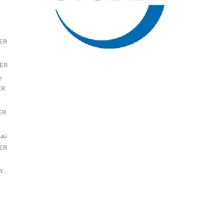
ER
ER
بر
ER
ER
تعمیر ER
ER
R