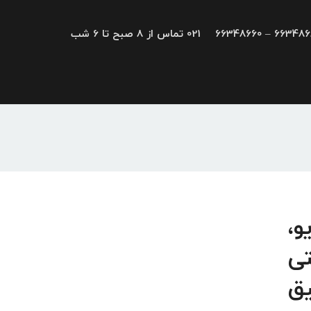
66348680 – 663
021 تماس از 8 صبح تا 6 شب
درایو،
تی
یق