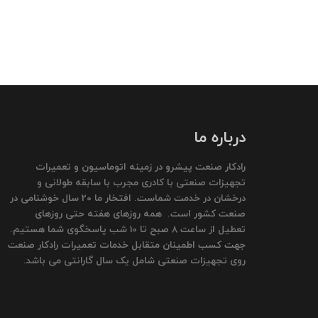
درباره ما
رادکار صنعت پیشرو در زمینه اتوماسیون و تعمیرات
تجهیزات صنعتی با کادری مجرب با سابقه طولانی و
درخشان در خدمت شماست. افتخار ما 20 سال خوشنامی در
صنعت کشور است. همه روزهای هفته حتی روزهای
تعطیل از ساعت 8 صبح تا 10 شب پاسخگوی شما هستیم.
جهت کسب اطمینان متقابل خدمات تعمیرات رادکار صنعت
روی تجهیزات صنعتی شامل یک سال گارانتی می باشد.