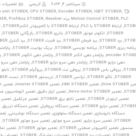
سپتامبر 4, 2024
کریمی
تعمیرات ب
e unit STOBER
,
CPU STOBER
,
Encoder STOBER
,
IGBT STOBER
,
PLC برند STOBER
,
Motion Control STOBER
Resolver
,
Profibus STOBER
,
STOB
,
ارتباط STOBER با PLC
,
ارتباط STOBER با کامپیوتر
,
انکدرSTOBER
,
ا
STOBER
,
انکودر موتور STOBER
,
باتری STOBER
,
بازرگانی STOBER
,
ب
STOB
,
برد STOBER
,
برد فرمان STOBER
,
برد قدرت STOBER
,
برد کنترل STOBER
نامه ریزی STOBER
,
برنامه نویسی STOBER
,
بریک یونیت STOBER
,
پارامت
encoder STOB
,
پارامتر دهی انکدر STOBER
,
پارامتر دهی انکودر STOBER
,
پ
دهی درایو STOBER
,
پارامتر دهی سرو درایو STOBER
,
پارامتر دهی سرو 
STOB
,
پروفی باس STOBER
,
پروفی نت STOBER
,
پروگرام STOBER
,
تابلو 
STOBER
,
تاکو STOBER
,
ترانس STOBER
,
تریستور STOBER
,
تست STOBER
Drive STOB
,
تعمیر HMI STOBER
,
تعمیر Inverter STOBER
,
تع
STOB
,
تعمیر Servo motor STOBER
,
تعمیر ابزار دقیق
,
تعمیر اتوماسیون ص
تعمیر اینورتر STOBER
,
تعمیر تابلو برق STOBER
,
تعمیر جرثقیل
,
تعمیر 
STOBE
,
تعمیر درایو STOBER
,
تعمیر دستگاه پروفیل
,
تعمیر دستگاه تزریق
,
ت
دستگاه داروسازی
,
تعمیر دستگاه سلولوزی
,
تعمیر دستگاه نوشیدنی
,
تعمی
STOBER
,
تعمیر سرو درایو
,
تعمیر سرو موتور
,
تعمیر سرو موتور STOBER
,
ت
سنسور
,
تعمیر کامپیوتر صنعتی STOBER
,
تعمیر موتور STOBER
,
تعمیر نما
STOBER
,
تعمیرات برد STOBER
,
تعمیرات نمایشگر STOBER
,
تعویض بلب