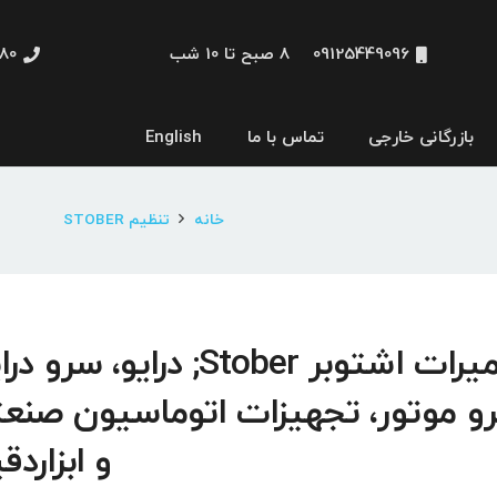
09125449096
8 صبح تا 10 شب
48660
بازرگانی خارجی
تماس با ما
English
نمایشگر و HMI
خانه
تنظیم STOBER
تعمیرات اشتوبر Stober; درایو، سرو 
و موتور، تجهیزات اتوماسیون صنع
و ابزاردق