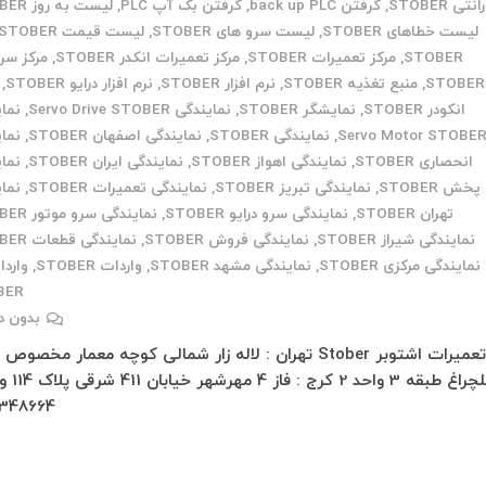
نتی STOBER
,
گرفتن back up PLC
,
گرفتن بک آپ PLC
,
لیست به روز STOBER
لیست خطاهای STOBER
,
لیست سرو های STOBER
,
لیست قیمت STOBER
STOBER
,
مرکز تعمیرات STOBER
,
مرکز تعمیرات انکدر STOBER
,
مرکز س
STOBER
,
منبع تغذیه STOBER
,
نرم افزار STOBER
,
نرم افزار درایو STOBER
,
انکودر STOBER
,
نمایشگر STOBER
,
نمایندگی Servo Drive STOBER
,
نما
Servo Motor STOBE
,
نمایندگی STOBER
,
نمایندگی اصفهان STOBER
,
نما
انحصاری STOBER
,
نمایندگی اهواز STOBER
,
نمایندگی ایران STOBER
,
نما
پخش STOBER
,
نمایندگی تبریز STOBER
,
نمایندگی تعمیرات STOBER
,
نما
تهران STOBER
,
نمایندگی سرو درایو STOBER
,
نمایندگی سرو موتور STOBER
نمایندگی شیراز STOBER
,
نمایندگی فروش STOBER
,
نمایندگی قطعات STOBER
نمایندگی مرکزی STOBER
,
نمایندگی مشهد STOBER
,
واردات STOBER
,
واردا
BER
بدون د
تعمیرات اشتوبر Stober تهران : لاله زار شمالی کوچه معمار مخصوص
348664…