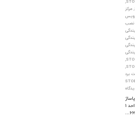
,
,
مرکز
رویس
نصب
یندگی
یندگی
یندگی
یندگی
,
,
ت برد
STO
یدگاه
 پاساژ
چلچراغ طبقه 3 واحد 2 کرج : فاز 4 مهرشهر خیابان 411 شرقی پلاک 114 واحد 1
66