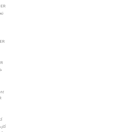
BER
تعو
R
ER
ER
خطا
پیچ
R
کارت 
کارت 