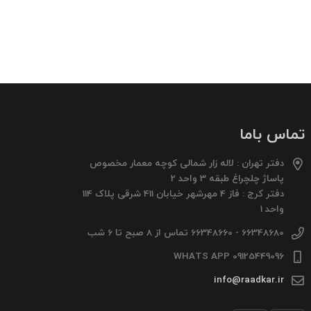
تماس باما
دفتر تهران : لاله زار شمالی کوچه معمار مخصوص
پاساژ چلچراغ طبقه 3 واحد 2
دفتر کرج : فاز 4 مهرشهر خیابان 411 شرقی پلاک 114
واحد 1
66348680 - 66348660 تماس از 8 صبح تا 6 شب
09125449096 WHATS APP
info@raadkar.ir