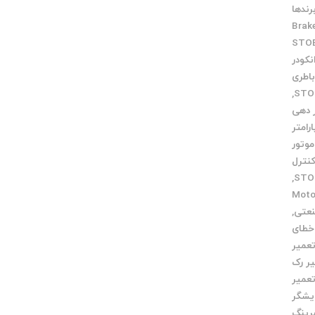
رندها
Brak
نکودر
اطری
,
ر دهی
ارامتر
موتور
کنترل
,
میر Motor
نعتی
,
خطای
عمیر
ر رک
عمیر
یشگر
رینگ