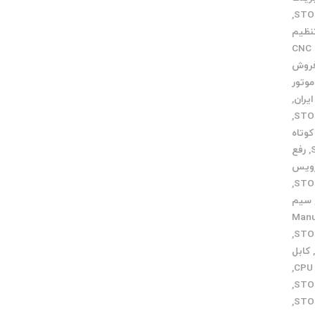
,
نظیم
خدمات CNC
فروش
وتور
,
,
وتاه
,
رفع
ویس
,
سیم
ی Manual
,
کابل
,
,
,