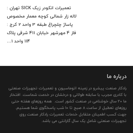
تعمیرات انکودر زیک SICK تهران :
لاله زار شمالی کوچه معمار مخصوص
پاساژ چلچراغ طبقه 3 واحد 2 کرج :
فاز 4 مهرشهر خیابان 411 شرقی پلاک
114 واحد 1…
درباره ما
رادکار صنعت پیشرو در زمینه اتوماسیون و تعمیرات تجهیزات صنعتی
با کادری مجرب با سابقه طولانی و درخشان در خدمت شماست. افتخار
ما 20 سال خوشنامی در صنعت کشور است. همه روزهای هفته حتی
روزهای تعطیل از ساعت 8 صبح تا 10 شب پاسخگوی شما هستیم.
جهت کسب اطمینان متقابل خدمات تعمیرات رادکار صنعت روی
تجهیزات صنعتی شامل یک سال گارانتی می باشد.