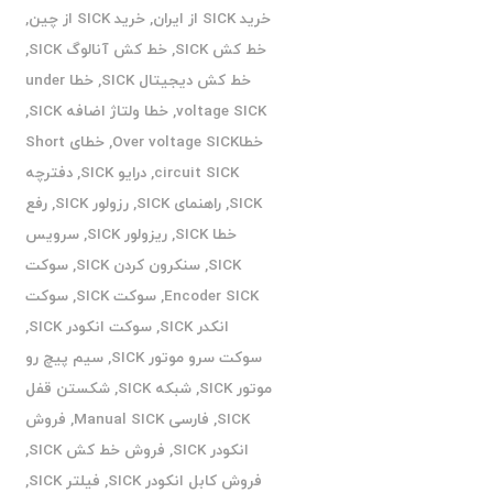
خرید SICK از ایران
,
خرید SICK از چین
,
خط کش SICK
,
خط کش آنالوگ SICK
,
خط کش دیجیتال SICK
,
خطا under
voltage SICK
,
خطا ولتاژ اضافه SICK
,
خطاOver voltage SICK
,
خطای Short
circuit SICK
,
درایو SICK
,
دفترچه
SICK
,
راهنمای SICK
,
رزولور SICK
,
رفع
خطا SICK
,
ریزولور SICK
,
سرویس
SICK
,
سنکرون کردن SICK
,
سوکت
Encoder SICK
,
سوکت SICK
,
سوکت
انکدر SICK
,
سوکت انکودر SICK
,
سوکت سرو موتور SICK
,
سیم پیچ رو
موتور SICK
,
شبکه SICK
,
شکستن قفل
SICK
,
فارسی Manual SICK
,
فروش
انکودر SICK
,
فروش خط کش SICK
,
فروش کابل انکودر SICK
,
فیلتر SICK
,