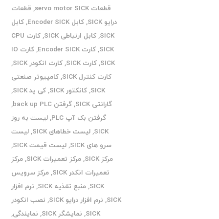
قطعات servo motor SICK
,
قطعات
درایو SICK
,
کابل Encoder SICK
,
کابل
SICK
,
کابل ارتباطی SICK
,
کارت CPU
SICK
,
کارت Encoder SICK
,
کارت IO
SICK
,
کارت SICK
,
کارت انکودر SICK
,
کارت کنترل SICK
,
کامپیوتر صنعتی
SICK
,
کانکتور SICK
,
کی پد SICK
,
گارانتی SICK
,
گرفتن back up PLC
,
گرفتن بک آپ PLC
,
لیست به روز
SICK
,
لیست خطاهای SICK
,
لیست
سرو های SICK
,
لیست قیمت SICK
,
مرکز SICK
,
مرکز تعمیرات SICK
,
مرکز
تعمیرات انکدر SICK
,
مرکز سرویس
SICK
,
منبع تغذیه SICK
,
نرم افزار
SICK
,
نرم افزار درایو SICK
,
نصب انکودر
SICK
,
نمایشگر SICK
,
نمایندگی
,