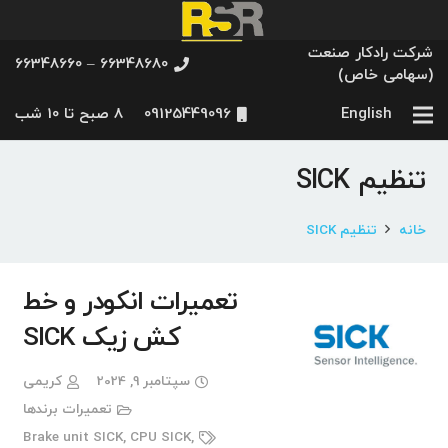
شرکت رادکار صنعت
66348680 – 66348660
(سهامی خاص)
English
09125449096
8 صبح تا 10 شب
تنظیم SICK
خانه
تنظیم SICK
تعمیرات انکودر و خط
کش زیک SICK
سپتامبر 9, 2024
کریمی
تعمیرات برندها
Brake unit SICK
,
CPU SICK
,