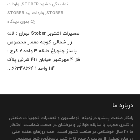
نمایندگی مشهد STOBER
,
واردات
STOBER
,
واردات برد STOBER
بدون دیدگاه
تعمیرات اشتوبر Stober تهران : لاله
زار شمالی کوچه معمار مخصوص
پاساژ چلچراغ طبقه 3 واحد 2 کرج :
فاز 4 مهرشهر خیابان 411 شرقی پلاک
114 واحد 1 66348664…
درباره ما
رادکار صنعت پیشرو در زمینه اتوماسیون و تعمیرات تجهیزات صنعتی
با کادری مجرب با سابقه طولانی و درخشان در خدمت شماست. افتخار
ما 20 سال خوشنامی در صنعت کشور است. همه روزهای هفته حتی
روزهای تعطیل از ساعت 8 صبح تا 10 شب پاسخگوی شما هستیم.