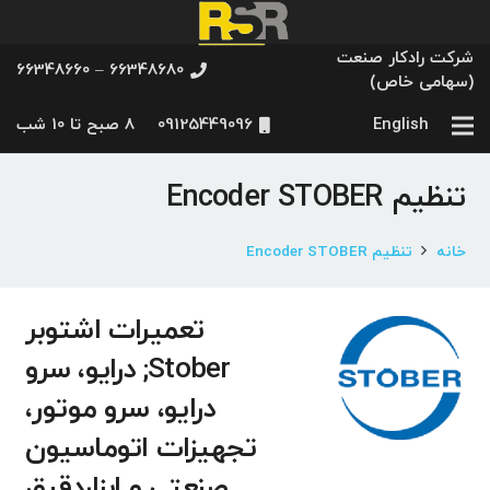
شرکت رادکار صنعت
66348680 – 66348660
(سهامی خاص)
English
09125449096
8 صبح تا 10 شب
تنظیم Encoder STOBER
خانه
تنظیم Encoder STOBER
تعمیرات اشتوبر
Stober; درایو، سرو
درایو، سرو موتور،
تجهیزات اتوماسیون
صنعتی و ابزاردقیق