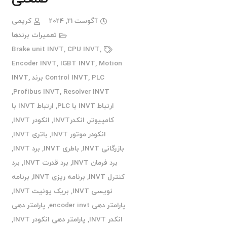
آگوست 21, 2024
کریمی
تعمیرات برندها
Brake unit INVT
,
CPU INVT
,
Encoder INVT
,
IGBT INVT
,
Motion
PLC برند INVT
,
Control INVT
,
,
Profibus INVT
,
Resolver INVT
ارتباط INVT با PLC
,
ارتباط INVT با
کامپیوتر
,
انکدرINVT
,
انکودر INVT
,
انکودر موتور INVT
,
باتری INVT
,
بازرگانی INVT
,
باطری INVT
,
برد INVT
,
برد فرمان INVT
,
برد قدرت INVT
,
برد
کنترل INVT
,
برنامه ریزی INVT
,
برنامه
نویسی INVT
,
بریک یونیت INVT
,
پارامتر دهی encoder invt
,
پارامتر دهی
انکدر INVT
,
پارامتر دهی انکودر INVT
,