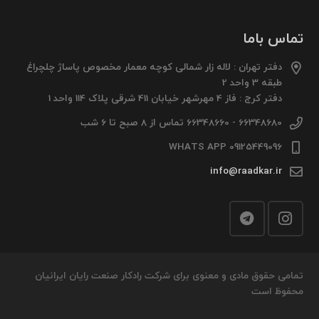
تماس باما
دفتر تهران : لاله زار شمالی کوچه معمار مخصوص پاساژ چلچراغ
طبقه 3 واحد 2
دفتر کرج : فاز 4 مهرشهر خیابان 411 شرقی پلاک 114 واحد 1
66348680 - 66348660 تماس از 8 صبح تا 6 شب
09125449096 WHATS APP
info@raadkar.ir
تمامی حقوق مادی و معنوی برای شرکت رادکار صنعت رایان ایرانیان
محفوظ است