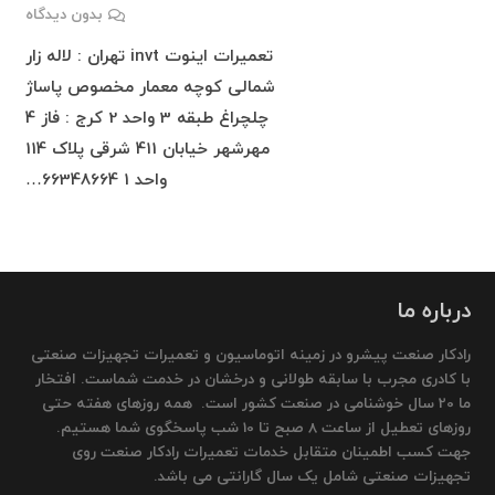
بدون دیدگاه
تعمیرات اینوت invt تهران : لاله زار
شمالی کوچه معمار مخصوص پاساژ
چلچراغ طبقه 3 واحد 2 کرج : فاز 4
مهرشهر خیابان 411 شرقی پلاک 114
واحد 1 66348664…
درباره ما
رادکار صنعت پیشرو در زمینه اتوماسیون و تعمیرات تجهیزات صنعتی
با کادری مجرب با سابقه طولانی و درخشان در خدمت شماست. افتخار
ما 20 سال خوشنامی در صنعت کشور است. همه روزهای هفته حتی
روزهای تعطیل از ساعت 8 صبح تا 10 شب پاسخگوی شما هستیم.
جهت کسب اطمینان متقابل خدمات تعمیرات رادکار صنعت روی
تجهیزات صنعتی شامل یک سال گارانتی می باشد.