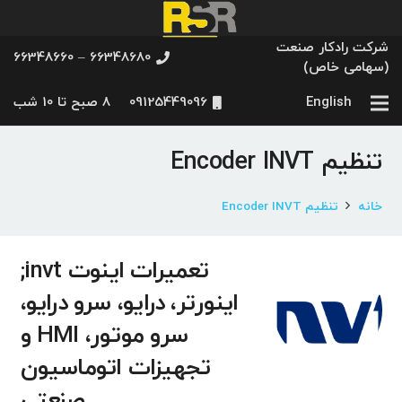
شرکت رادکار صنعت
66348680 – 66348660
(سهامی خاص)
English
09125449096
8 صبح تا 10 شب
تنظیم Encoder INVT
خانه
تنظیم Encoder INVT
تعمیرات اینوت invt;
اینورتر، درایو، سرو درایو،
سرو موتور، HMI و
تجهیزات اتوماسیون
صنعتی