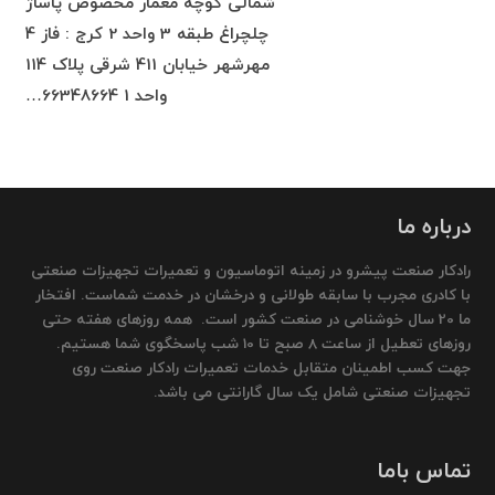
شمالی کوچه معمار مخصوص پاساژ
چلچراغ طبقه 3 واحد 2 کرج : فاز 4
مهرشهر خیابان 411 شرقی پلاک 114
واحد 1 66348664…
درباره ما
رادکار صنعت پیشرو در زمینه اتوماسیون و تعمیرات تجهیزات صنعتی
با کادری مجرب با سابقه طولانی و درخشان در خدمت شماست. افتخار
ما 20 سال خوشنامی در صنعت کشور است. همه روزهای هفته حتی
روزهای تعطیل از ساعت 8 صبح تا 10 شب پاسخگوی شما هستیم.
جهت کسب اطمینان متقابل خدمات تعمیرات رادکار صنعت روی
تجهیزات صنعتی شامل یک سال گارانتی می باشد.
تماس باما