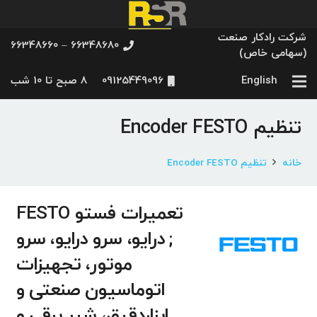
شرکت رادکار صنعت
66348680 – 66348660
(سهامی خاص)
English
09125449096
8 صبح تا 10 شب
تنظیم Encoder FESTO
خانه
تنظیم Encoder FESTO
تعمیرات فستو FESTO
; درایو، سرو درایو، سرو
موتور، تجهیزات
اتوماسیون صنعتی و
ابزاردقیق، شیر برقی و