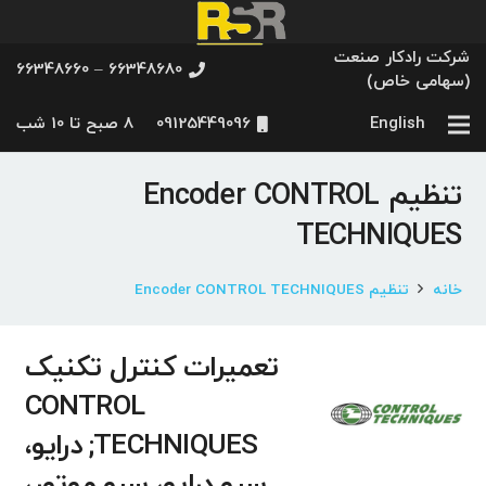
شرکت رادکار صنعت
66348680 – 66348660
(سهامی خاص)
English
09125449096
8 صبح تا 10 شب
تنظیم Encoder CONTROL
TECHNIQUES
خانه
تنظیم Encoder CONTROL TECHNIQUES
تعمیرات کنترل تکنیک
CONTROL
TECHNIQUES; درایو،
سرو درایو، سرو موتور،