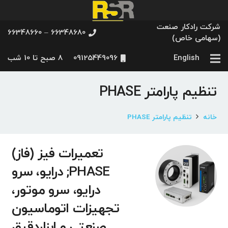
شرکت رادکار صنعت
66348680 – 66348660
(سهامی خاص)
English
09125449096
8 صبح تا 10 شب
تنظیم پارامتر PHASE
خانه
تنظیم پارامتر PHASE
تعمیرات فیز (فاز)
PHASE; درایو، سرو
درایو، سرو موتور،
تجهیزات اتوماسیون
صنعتی و ابزاردقیق