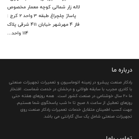
لاله زار شمالی کوچه معمار مخصوص
پاساژ چلچراغ طبقه 3 واحد 2 کرج :
فاز 4 مهرشهر خیابان 411 شرقی پلاک
114 واحد…
درباره ما
رادکار صنعت پیشرو در زمینه اتوماسیون و تعمیرات تجهیزات صنعتی
با کادری مجرب با سابقه طولانی و درخشان در خدمت شماست. افتخار
ما 20 سال خوشنامی در صنعت کشور است. همه روزهای هفته حتی
روزهای تعطیل از ساعت 8 صبح تا 10 شب پاسخگوی شما هستیم.
جهت کسب اطمینان متقابل خدمات تعمیرات رادکار صنعت روی
تجهیزات صنعتی شامل یک سال گارانتی می باشد.
تماس باما