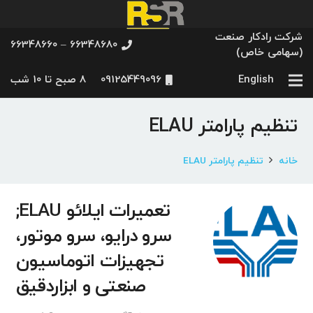
شرکت رادکار صنعت
66348680 – 66348660
(سهامی خاص)
English
09125449096
8 صبح تا 10 شب
تنظیم پارامتر ELAU
خانه
تنظیم پارامتر ELAU
تعمیرات ایلائو ELAU;
سرو درایو، سرو موتور،
تجهیزات اتوماسیون
صنعتی و ابزاردقیق