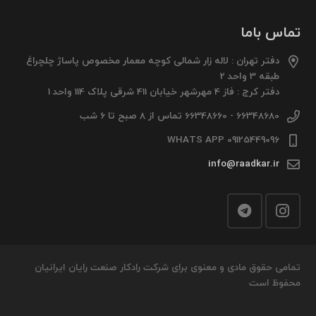
تماس باما
دفتر تهران : لاله زار شمالی کوچه معمار مخصوص پاساژ چلچراغ
طبقه 3 واحد 2
دفتر کرج : فاز 4 مهرشهر خیابان 411 شرقی پلاک 114 واحد 1
66348680 - 66348660 تماس از 8 صبح تا 6 شب
09125449096 WHATS APP
info@raadkar.ir
تمامی حقوق مادی و معنوی برای شرکت رادکار صنعت رایان ایرانیان
محفوظ است