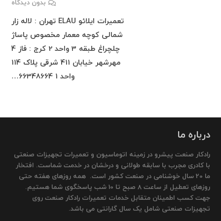
بدون دیدگاه
تعمیرات ایلائو ELAU تهران : لاله زار
شمالی کوچه معمار مخصوص پاساژ
چلچراغ طبقه 3 واحد 2 کرج : فاز 4
مهرشهر خیابان 411 شرقی پلاک 114
واحد 1 66348664…
درباره ما
رادکار صنعت پیشرو در زمینه اتوماسیون و تعمیرات تجهیزات صنعتی
با کادری مجرب با سابقه طولانی و درخشان در خدمت شماست. افتخار
ما 20 سال خوشنامی در صنعت کشور است. همه روزهای هفته حتی
روزهای تعطیل از ساعت 8 صبح تا 10 شب پاسخگوی شما هستیم.
جهت کسب اطمینان متقابل خدمات تعمیرات رادکار صنعت روی
تجهیزات صنعتی شامل یک سال گارانتی می باشد.