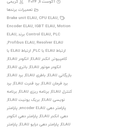
آگوست 11, 2024
کریمی
تعمیرات برندها
Brake unit ELAU
,
CPU ELAU
,
Encoder ELAU
,
IGBT ELAU
,
Motion
PLC برند ELAU
,
Control ELAU
,
,
Profibus ELAU
,
Resolver ELAU
ارتباط ELAU با PLC
,
ارتباط ELAU با
کامپیوتر
,
انکدر ELAU
,
انکودر ELAU
,
انکودر موتور ELAU
,
باتری ELAU
,
بازرگانی ELAU
,
باطری ELAU
,
برد ELAU
,
برد فرمان ELAU
,
برد قدرت ELAU
,
برد
کنترل ELAU
,
برنامه ریزی ELAU
,
برنامه
نویسی ELAU
,
بریک یونیت ELAU
,
پارامتر دهی encoder ELAU
,
پارامتر
دهی انکدر ELAU
,
پارامتر دهی انکودر
ELAU
,
پارامتر دهی درایو ELAU
,
پارامتر