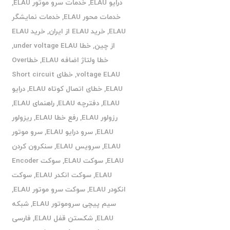
درایو ELAU
,
خدمات سرو موتور ELAU
,
خدمات محور ELAU
,
خدمات نمایشگر
ELAU
,
خرید ELAU از ایران
,
خرید ELAU
از چین
,
خطا under voltage ELAU
,
خطا ولتاژ اضافه ELAU
,
خطاOver
voltage ELAU
,
خطای Short circuit
ELAU
,
خطای اتصال کوتاه ELAU
,
درایو
ELAU
,
دفترچه ELAU
,
راهنمای ELAU
,
رزولور ELAU
,
رفع خطا ELAU
,
ریزولور
ELAU
,
سرو درایو ELAU
,
سرو موتور
ELAU
,
سرویس ELAU
,
سنکرون کردن
ELAU
,
سوکت ELAU
,
سوکت Encoder
ELAU
,
سوکت انکدر ELAU
,
سوکت
انکودر ELAU
,
سوکت سرو موتور ELAU
,
سیم پیچی سروموتور ELAU
,
شبکه
ELAU
,
شکستن قفل ELAU
,
فارسی