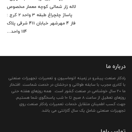
لاله زار شمالی کوچه معمار مخصوص
پاساژ چلچراغ طبقه 3 واحد 2 کرج :
فاز 4 مهرشهر خیابان 411 شرقی پلاک
114 واحد…
درباره ما
رادکار صنعت پیشرو در زمینه اتوماسیون و تعمیرات تجهیزات صنعتی
با کادری مجرب با سابقه طولانی و درخشان در خدمت شماست. افتخار
ما 20 سال خوشنامی در صنعت کشور است. همه روزهای هفته حتی
روزهای تعطیل از ساعت 8 صبح تا 10 شب پاسخگوی شما هستیم.
جهت کسب اطمینان متقابل خدمات تعمیرات رادکار صنعت روی
تجهیزات صنعتی شامل یک سال گارانتی می باشد.
تماس باما