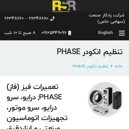
شرکت رادکار صنعت
66348680 – 66348660
(سهامی خاص)
English
09125449096
8 صبح تا 10 شب
تنظیم انکودر PHASE
خانه
تنظیم انکودر PHASE
تعمیرات فیز (فاز)
PHASE; درایو، سرو
درایو، سرو موتور،
تجهیزات اتوماسیون
صنعتی و ابزاردقیق